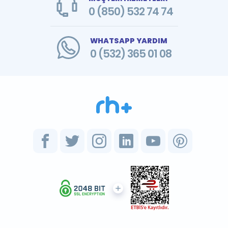
0 (850) 532 74 74
WHATSAPP YARDIM
0 (532) 365 01 08