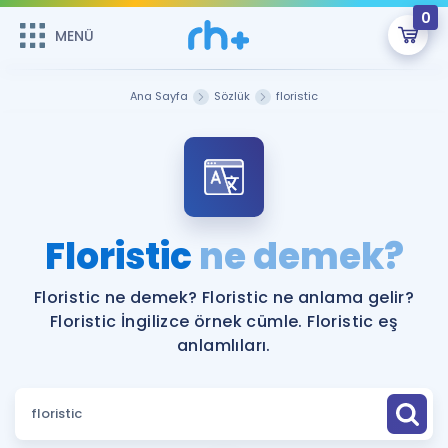
0
MENÜ
MENÜ
Üye Girişi
Ana Sayfa
Sözlük
floristic
Online Dersler
Sepetin Şu An Boş.
Çalışma Paketleri
Remzi Hoca ile seni sınava hazırlayacak onlarca eğitim seni
bekliyor!
Kitaplar ve Kaynaklar
GİRİŞ YAP
Floristic
ne demek?
Katılımcı Görüşleri
Şifremi Hatırlamıyorum
Floristic ne demek? Floristic ne anlama gelir?
Floristic İngilizce örnek cümle. Floristic eş
ÜYE DEĞİLİM
Faydalı Araçlar
anlamlıları.
Ücretsiz Kaynaklar
Blog
İngilizce Gramer
Hakkımızda
Kariyer
Sözlük
Soru & Cevap
İletişim