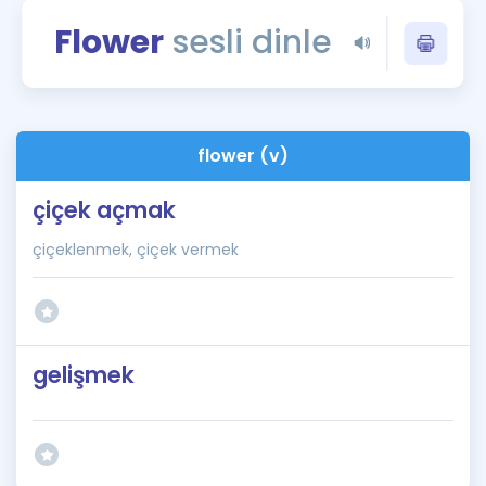
Puan Hesaplama
Flower
sesli dinle
Rehberlik Aracı
ÖSYM Sınav Takvimi
flower (v)
Kampanyalar
çiçek açmak
Blog
çiçeklenmek, çiçek vermek
İngilizce Gramer
gelişmek