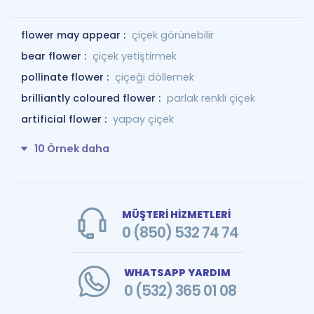
flower may appear :
çiçek görünebilir
bear flower :
çiçek yetiştirmek
pollinate flower :
çiçeği döllemek
brilliantly coloured flower :
parlak renkli çiçek
artificial flower :
yapay çiçek
10 Örnek daha
MÜŞTERİ HİZMETLERİ
0 (850) 532 74 74
WHATSAPP YARDIM
0 (532) 365 01 08