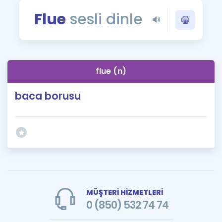
Puan Hesaplama
Flue
sesli dinle
Rehberlik Aracı
ÖSYM Sınav Takvimi
flue (n)
Kampanyalar
baca borusu
Blog
İngilizce Gramer
MÜŞTERİ HİZMETLERİ
0 (850) 532 74 74