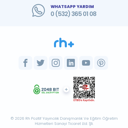
WHATSAPP YARDIM
0 (532) 365 01 08
© 2026 Rh Pozitif Yayıncılık Danışmanlık Ve Eğitim Öğretim
Hizmetleri Sanayi Ticaret Ltd. Şti.