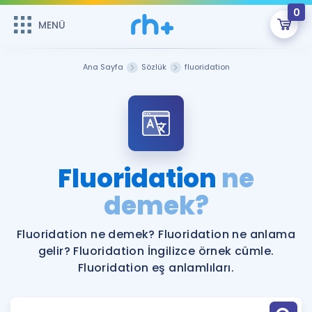
0
MENÜ
MENÜ
Üye Girişi
Ana Sayfa
Sözlük
fluoridation
Online Dersler
Sepetin Şu An Boş.
Çalışma Paketleri
Remzi Hoca ile seni sınava hazırlayacak onlarca eğitim seni
bekliyor!
Kitaplar ve Kaynaklar
GİRİŞ YAP
Fluoridation
ne
Katılımcı Görüşleri
demek?
Şifremi Hatırlamıyorum
ÜYE DEĞİLİM
Faydalı Araçlar
Fluoridation ne demek? Fluoridation ne anlama
gelir? Fluoridation İngilizce örnek cümle.
Ücretsiz Kaynaklar
Blog
İngilizce Gramer
Fluoridation eş anlamlıları.
Hakkımızda
Kariyer
Sözlük
Soru & Cevap
İletişim