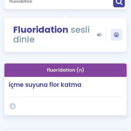
Puan Hesaplama
Rehberlik Aracı
Fluoridation
sesli
ÖSYM Sınav Takvimi
dinle
Kampanyalar
Blog
fluoridation (n)
İngilizce Gramer
içme suyuna flor katma