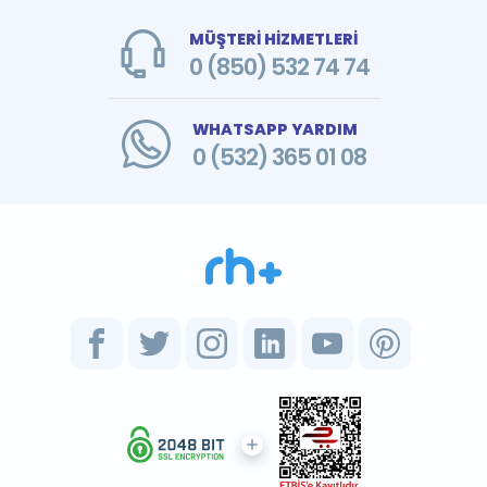
MÜŞTERİ HİZMETLERİ
0 (850) 532 74 74
WHATSAPP YARDIM
0 (532) 365 01 08