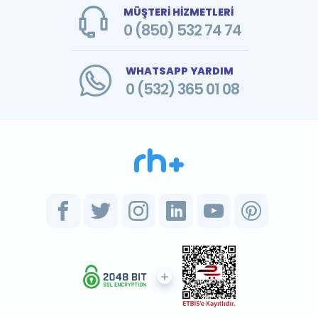
MÜŞTERİ HİZMETLERİ
0 (850) 532 74 74
WHATSAPP YARDIM
0 (532) 365 01 08