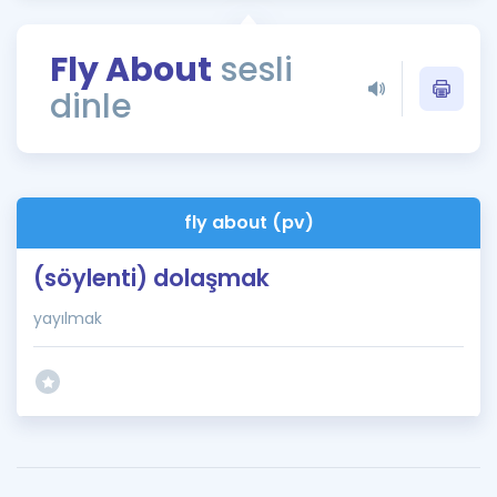
Puan Hesaplama
Fly About
sesli
Rehberlik Aracı
dinle
ÖSYM Sınav Takvimi
Kampanyalar
Blog
fly about (pv)
İngilizce Gramer
(söylenti) dolaşmak
yayılmak