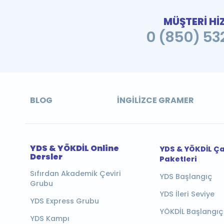
MÜŞTERİ Hİ
0 (850) 532
BLOG
İNGILIZCE GRAMER
YDS & YÖKDİL Online
YDS & YÖKDİL Ç
Dersler
Paketleri
Sıfırdan Akademik Çeviri
YDS Başlangıç
Grubu
YDS İleri Seviye
YDS Express Grubu
YÖKDİL Başlangıç
YDS Kampı