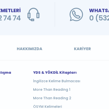
ZMETLERİ
WHATSA
 74 74
0 (53
HAKKIMIZDA
KARIYER
alışma
YDS & YÖKDİL Kitapları
İngilizce Kelime Bulmacası
More Than Reading 1
More Than Reading 2
ÖSYM Kelimeleri