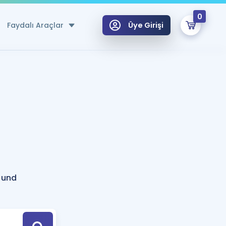
0
Faydalı Araçlar
Üye Girişi
klar
n Ücretsiz Kaynaklar
 için Özel Sözlük
Sepetin Şu An Boş.
ma
uan Hesaplama Aracı
i Hoca ile seni sınava hazırlayacak onlarca eğitim seni bekliyor!
Şifremi Hatırlamıyorum
GİRİŞ YAP
ound
azırlananlar için Öneriler
kvimi
ÜYE DEĞİLİM
arı Tek Takvimde