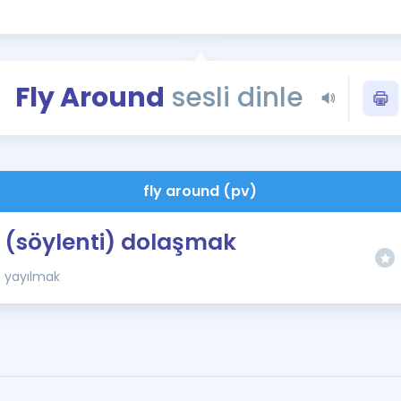
Kampanyalar
Eğitim ve Kitaplar
Blog
Fly Around
sesli dinle
YDS - YÖKDİL Tüm S
İngilizce Gram
İngilizce Gramer
fly around (pv)
(söylenti) dolaşmak
yayılmak