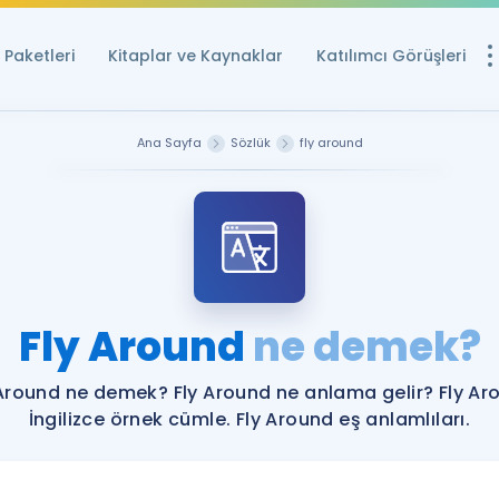
Paketleri
Kitaplar ve Kaynaklar
Katılımcı Görüşleri
Ücretsiz Kayna
Ana Sayfa
Sözlük
fly around
YDS ve YÖKDİL içi
Sözlük
İngilizce Sınavları
Puan Hesapla
Fly Around
ne demek?
YDS ve YÖKDİL P
Remz
Rehberlik Aracı
 Around ne demek? Fly Around ne anlama gelir? Fly Ar
YDS ve YÖKDİL'e H
İngilizce örnek cümle. Fly Around eş anlamlıları.
ÖSYM Sınav Ta
Tüm ÖSYM Sınavl