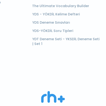
e
The Ultimate Vocabulary Builder
YDS - YÖKDİL Kelime Defteri
YDS Deneme Sınavları
YDS-YÖKDİL Soru Tipleri
YDT Deneme Seti - YKSDİL Deneme Seti
| Set 1