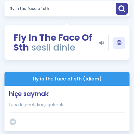
Puan Hesaplama
Rehberlik Aracı
ÖSYM Sınav Takvimi
Fly In The Face Of
Sth
sesli dinle
Kampanyalar
Blog
İngilizce Gramer
fly in the face of sth (idiom)
hiçe saymak
ters düşmek, karşı gelmek