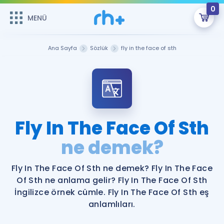
0
MENÜ
MENÜ
Üye Girişi
Ana Sayfa
Sözlük
fly in the face of sth
Online Dersler
Sepetin Şu An Boş.
Çalışma Paketleri
Remzi Hoca ile seni sınava hazırlayacak onlarca eğitim seni
bekliyor!
Kitaplar ve Kaynaklar
GİRİŞ YAP
Fly In The Face Of Sth
Katılımcı Görüşleri
ne demek?
Şifremi Hatırlamıyorum
ÜYE DEĞİLİM
Faydalı Araçlar
Fly In The Face Of Sth ne demek? Fly In The Face
Of Sth ne anlama gelir? Fly In The Face Of Sth
Ücretsiz Kaynaklar
Blog
İngilizce Gramer
İngilizce örnek cümle. Fly In The Face Of Sth eş
anlamlıları.
Hakkımızda
Kariyer
Sözlük
Soru & Cevap
İletişim