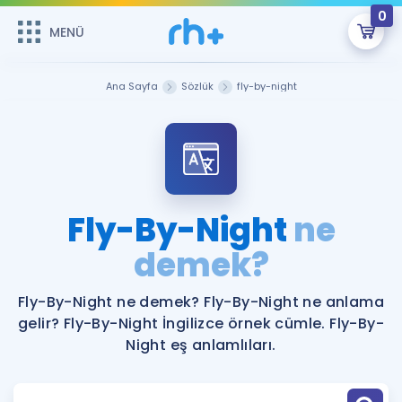
0
MENÜ
MENÜ
Üye Girişi
Ana Sayfa
Sözlük
fly-by-night
Online Dersler
Sepetin Şu An Boş.
Çalışma Paketleri
Remzi Hoca ile seni sınava hazırlayacak onlarca eğitim seni
bekliyor!
Kitaplar ve Kaynaklar
GİRİŞ YAP
Fly-By-Night
ne
Katılımcı Görüşleri
demek?
Şifremi Hatırlamıyorum
ÜYE DEĞİLİM
Faydalı Araçlar
Fly-By-Night ne demek? Fly-By-Night ne anlama
gelir? Fly-By-Night İngilizce örnek cümle. Fly-By-
Ücretsiz Kaynaklar
Blog
İngilizce Gramer
Night eş anlamlıları.
Hakkımızda
Kariyer
Sözlük
Soru & Cevap
İletişim