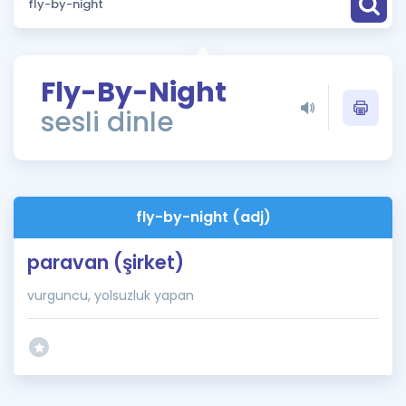
Puan Hesaplama
Rehberlik Aracı
Fly-By-Night
ÖSYM Sınav Takvimi
sesli dinle
Kampanyalar
Blog
fly-by-night (adj)
İngilizce Gramer
paravan (şirket)
vurguncu, yolsuzluk yapan