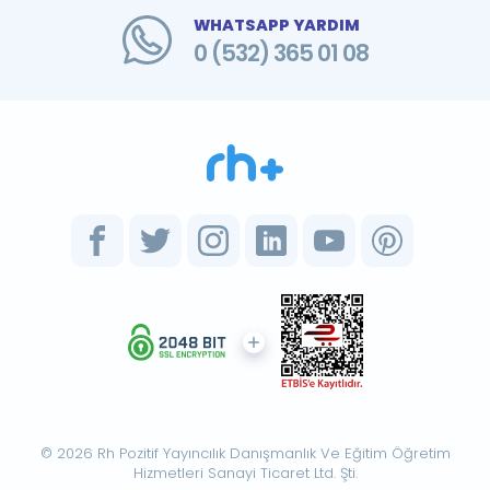
WHATSAPP YARDIM
0 (532) 365 01 08
© 2026 Rh Pozitif Yayıncılık Danışmanlık Ve Eğitim Öğretim
Hizmetleri Sanayi Ticaret Ltd. Şti.