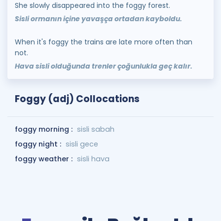
She slowly disappeared into the foggy forest.
Sisli ormanın içine yavaşça ortadan kayboldu.
When it's foggy the trains are late more often than
not.
Hava sisli olduğunda trenler çoğunlukla geç kalır.
Foggy (adj) Collocations
foggy morning :
sisli sabah
foggy night :
sisli gece
foggy weather :
sisli hava