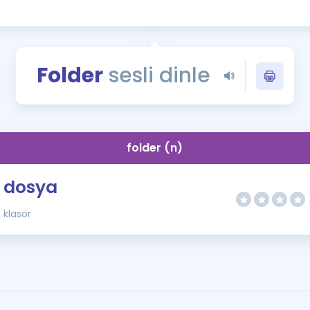
Kampanyalar
Eğitim ve Kitaplar
Blog
Folder
sesli dinle
YDS - YÖKDİL Tüm S
İngilizce Gram
İngilizce Gramer
folder (n)
dosya
klasör