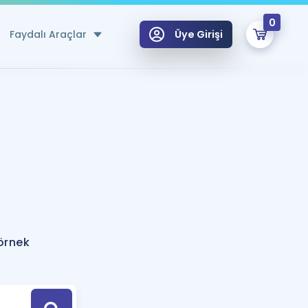
0
Faydalı Araçlar
Üye Girişi
klar
n Ücretsiz Kaynaklar
 için Özel Sözlük
Sepetin Şu An Boş.
ma
uan Hesaplama Aracı
i Hoca ile seni sınava hazırlayacak onlarca eğitim seni bekliyor!
Şifremi Hatırlamıyorum
GİRİŞ YAP
 örnek
azırlananlar için Öneriler
kvimi
ÜYE DEĞİLİM
arı Tek Takvimde