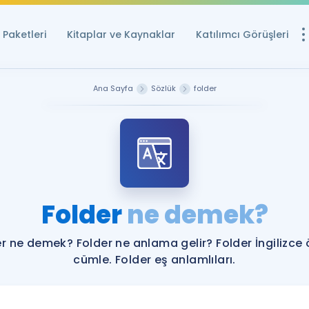
Paketleri
Kitaplar ve Kaynaklar
Katılımcı Görüşleri
Ücretsiz Kayna
Ana Sayfa
Sözlük
folder
YDS ve YÖKDİL içi
Sözlük
İngilizce Sınavları
Puan Hesapla
Folder
ne demek?
YDS ve YÖKDİL P
Remz
Rehberlik Aracı
r ne demek? Folder ne anlama gelir? Folder İngilizce
YDS ve YÖKDİL'e H
cümle. Folder eş anlamlıları.
ÖSYM Sınav Ta
Tüm ÖSYM Sınavl