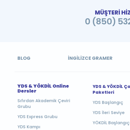
MÜŞTERİ Hİ
0 (850) 532
BLOG
İNGILIZCE GRAMER
YDS & YÖKDİL Online
YDS & YÖKDİL Ç
Dersler
Paketleri
Sıfırdan Akademik Çeviri
YDS Başlangıç
Grubu
YDS İleri Seviye
YDS Express Grubu
YÖKDİL Başlangıç
YDS Kampı