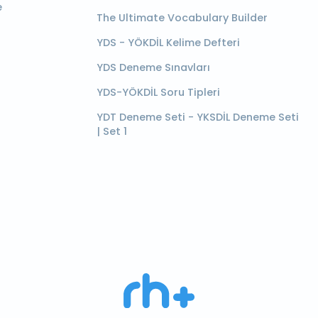
e
The Ultimate Vocabulary Builder
YDS - YÖKDİL Kelime Defteri
YDS Deneme Sınavları
YDS-YÖKDİL Soru Tipleri
YDT Deneme Seti - YKSDİL Deneme Seti
| Set 1