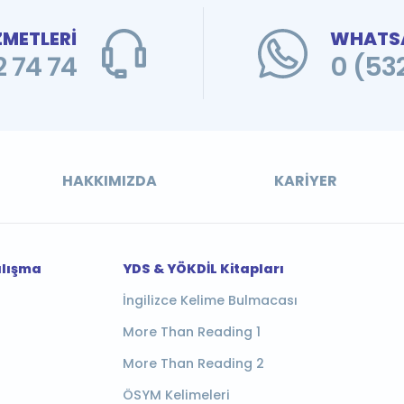
ZMETLERİ
WHATSA
 74 74
0 (53
HAKKIMIZDA
KARIYER
alışma
YDS & YÖKDİL Kitapları
İngilizce Kelime Bulmacası
More Than Reading 1
More Than Reading 2
ÖSYM Kelimeleri