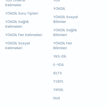
YDS Önemli
YDS
Kelimeler
YÖKDİL
YÖKDİL Soru Tipleri
YÖKDİL Sosyal
YÖKDİL Sağlık
Bilimler
Kelimeleri
YÖKDİL Sağlık
YÖKDİL Fen Kelimeleri
Bilimleri
YÖKDİL Sosyal
YÖKDİL Fen
Kelimeleri
Bilimleri
YKS-DİL
E-YDS
IELTS
TOEFL
TIPDİL
DUS