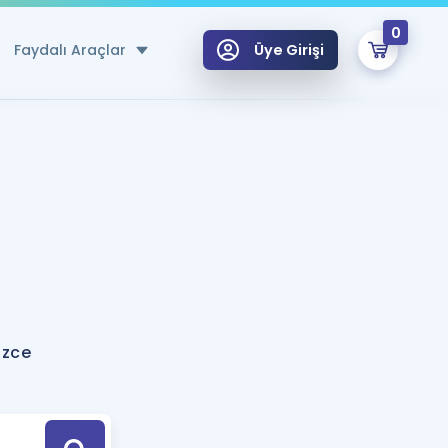
0
Faydalı Araçlar
Üye Girişi
klar
n Ücretsiz Kaynaklar
 için Özel Sözlük
Sepetin Şu An Boş.
ma
uan Hesaplama Aracı
i Hoca ile seni sınava hazırlayacak onlarca eğitim seni bekliyor!
Şifremi Hatırlamıyorum
GİRİŞ YAP
izce
azırlananlar için Öneriler
kvimi
ÜYE DEĞİLİM
arı Tek Takvimde