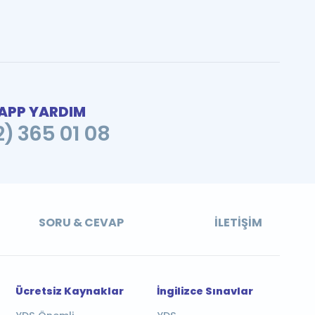
PP YARDIM
2) 365 01 08
SORU & CEVAP
İLETIŞIM
Ücretsiz Kaynaklar
İngilizce Sınavlar