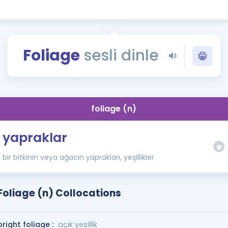
Kampanyalar
Eğitim ve Kitaplar
Blog
Foliage
sesli dinle
YDS - YÖKDİL Tüm S
İngilizce Gram
İngilizce Gramer
foliage (n)
yapraklar
bir bitkinin veya ağacın yaprakları, yeşillikler
Foliage (n) Collocations
bright foliage :
açık yeşillik