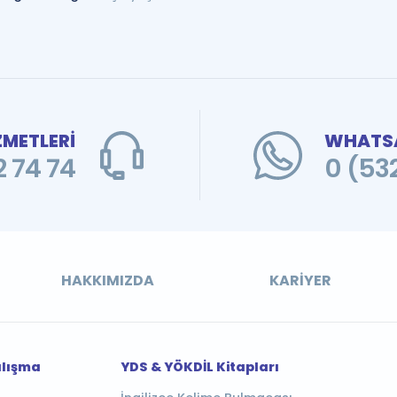
ZMETLERİ
WHATSA
 74 74
0 (53
HAKKIMIZDA
KARIYER
alışma
YDS & YÖKDİL Kitapları