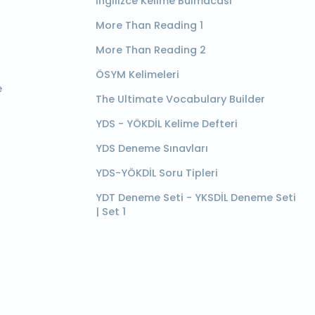
İngilizce Kelime Bulmacası
More Than Reading 1
More Than Reading 2
ÖSYM Kelimeleri
e
The Ultimate Vocabulary Builder
YDS - YÖKDİL Kelime Defteri
YDS Deneme Sınavları
YDS-YÖKDİL Soru Tipleri
YDT Deneme Seti - YKSDİL Deneme Seti
| Set 1