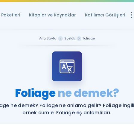
Paketleri
Kitaplar ve Kaynaklar
Katılımcı Görüşleri
Ücretsiz Kayna
Ana Sayfa
Sözlük
foliage
YDS ve YÖKDİL içi
Sözlük
İngilizce Sınavları
Puan Hesapla
Foliage
ne demek?
YDS ve YÖKDİL P
Remz
Rehberlik Aracı
iage ne demek? Foliage ne anlama gelir? Foliage İngil
YDS ve YÖKDİL'e H
örnek cümle. Foliage eş anlamlıları.
ÖSYM Sınav Ta
Tüm ÖSYM Sınavl