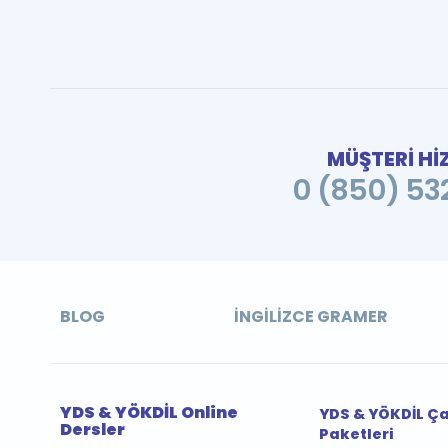
MÜŞTERİ Hİ
0 (850) 532
BLOG
İNGILIZCE GRAMER
YDS & YÖKDİL Online
YDS & YÖKDİL Ç
Dersler
Paketleri