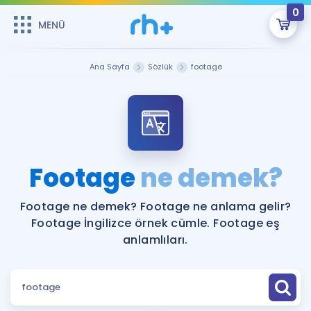
0
MENÜ
MENÜ
Üye Girişi
Ana Sayfa
Sözlük
footage
Online Dersler
Sepetin Şu An Boş.
Çalışma Paketleri
Remzi Hoca ile seni sınava hazırlayacak onlarca eğitim seni
bekliyor!
Kitaplar ve Kaynaklar
GİRİŞ YAP
Footage
ne demek?
Katılımcı Görüşleri
Şifremi Hatırlamıyorum
Footage ne demek? Footage ne anlama gelir?
Footage İngilizce örnek cümle. Footage eş
ÜYE DEĞİLİM
Faydalı Araçlar
anlamlıları.
Ücretsiz Kaynaklar
Blog
İngilizce Gramer
Hakkımızda
Kariyer
Sözlük
Soru & Cevap
İletişim