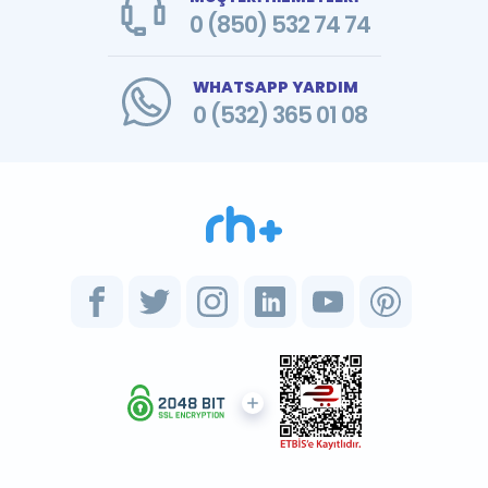
0 (850) 532 74 74
WHATSAPP YARDIM
0 (532) 365 01 08