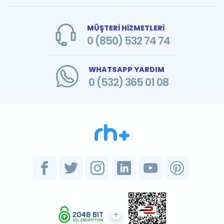
MÜŞTERİ HİZMETLERİ
0 (850) 532 74 74
WHATSAPP YARDIM
0 (532) 365 01 08