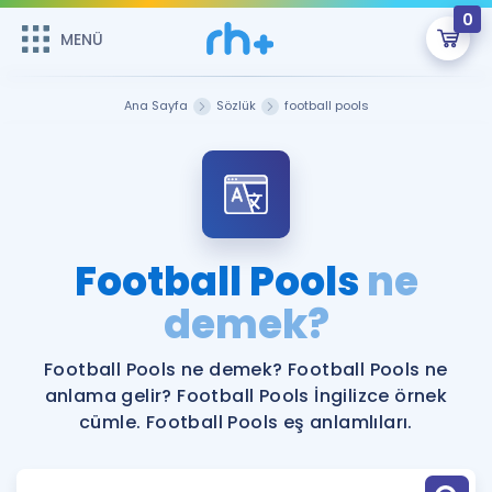
0
MENÜ
MENÜ
Üye Girişi
Ana Sayfa
Sözlük
football pools
Online Dersler
Sepetin Şu An Boş.
Çalışma Paketleri
Remzi Hoca ile seni sınava hazırlayacak onlarca eğitim seni
bekliyor!
Kitaplar ve Kaynaklar
GİRİŞ YAP
Football Pools
ne
Katılımcı Görüşleri
demek?
Şifremi Hatırlamıyorum
ÜYE DEĞİLİM
Faydalı Araçlar
Football Pools ne demek? Football Pools ne
anlama gelir? Football Pools İngilizce örnek
Ücretsiz Kaynaklar
Blog
İngilizce Gramer
cümle. Football Pools eş anlamlıları.
Hakkımızda
Kariyer
Sözlük
Soru & Cevap
İletişim