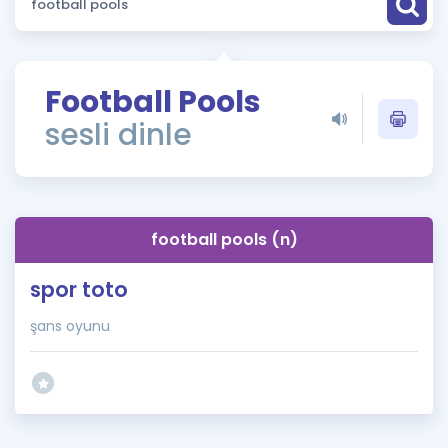
Puan Hesaplama
Rehberlik Aracı
Football Pools
ÖSYM Sınav Takvimi
sesli dinle
Kampanyalar
Blog
football pools (n)
İngilizce Gramer
spor toto
şans oyunu