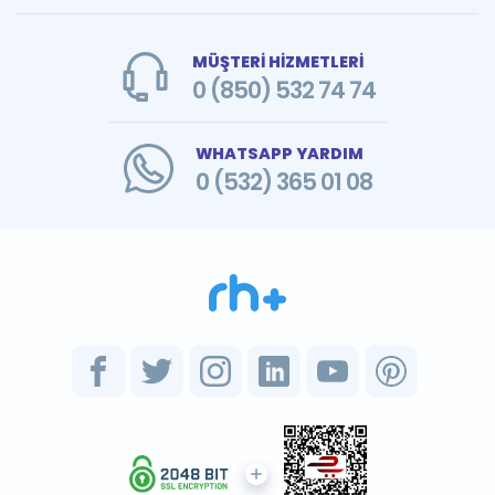
MÜŞTERİ HİZMETLERİ
0 (850) 532 74 74
WHATSAPP YARDIM
0 (532) 365 01 08