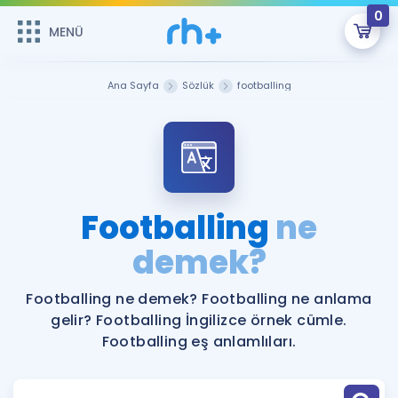
0
MENÜ
MENÜ
Üye Girişi
Ana Sayfa
Sözlük
footballing
Online Dersler
Sepetin Şu An Boş.
Çalışma Paketleri
Remzi Hoca ile seni sınava hazırlayacak onlarca eğitim seni
bekliyor!
Kitaplar ve Kaynaklar
GİRİŞ YAP
Footballing
ne
Katılımcı Görüşleri
demek?
Şifremi Hatırlamıyorum
ÜYE DEĞİLİM
Faydalı Araçlar
Footballing ne demek? Footballing ne anlama
gelir? Footballing İngilizce örnek cümle.
Ücretsiz Kaynaklar
Blog
İngilizce Gramer
Footballing eş anlamlıları.
Hakkımızda
Kariyer
Sözlük
Soru & Cevap
İletişim