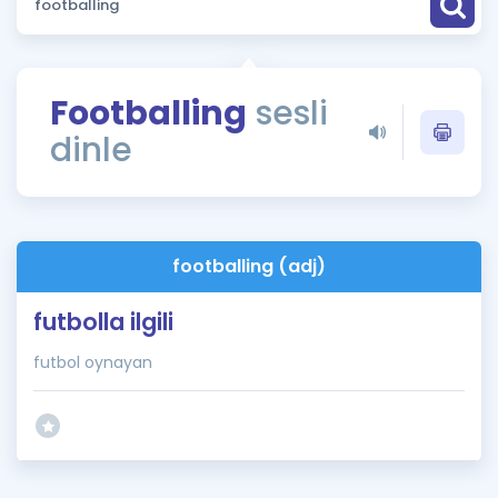
Puan Hesaplama
Rehberlik Aracı
Footballing
sesli
ÖSYM Sınav Takvimi
dinle
Kampanyalar
Blog
footballing (adj)
İngilizce Gramer
futbolla ilgili
futbol oynayan