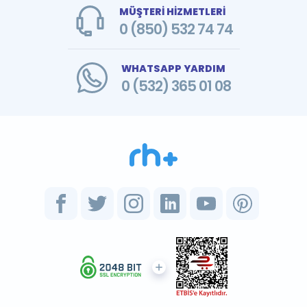
MÜŞTERİ HİZMETLERİ
0 (850) 532 74 74
WHATSAPP YARDIM
0 (532) 365 01 08