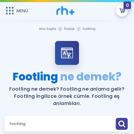
0
MENÜ
MENÜ
Üye Girişi
Ana Sayfa
Sözlük
footling
Online Dersler
Sepetin Şu An Boş.
Çalışma Paketleri
Remzi Hoca ile seni sınava hazırlayacak onlarca eğitim seni
bekliyor!
Kitaplar ve Kaynaklar
GİRİŞ YAP
Footling
ne demek?
Katılımcı Görüşleri
Şifremi Hatırlamıyorum
Footling ne demek? Footling ne anlama gelir?
Footling İngilizce örnek cümle. Footling eş
ÜYE DEĞİLİM
Faydalı Araçlar
anlamlıları.
Ücretsiz Kaynaklar
Blog
İngilizce Gramer
Hakkımızda
Kariyer
Sözlük
Soru & Cevap
İletişim