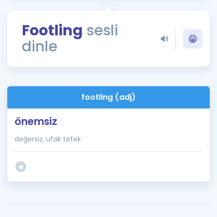
Puan Hesaplama
Footling
sesli
Rehberlik Aracı
dinle
ÖSYM Sınav Takvimi
Kampanyalar
Blog
footling (adj)
İngilizce Gramer
önemsiz
değersiz, ufak tefek