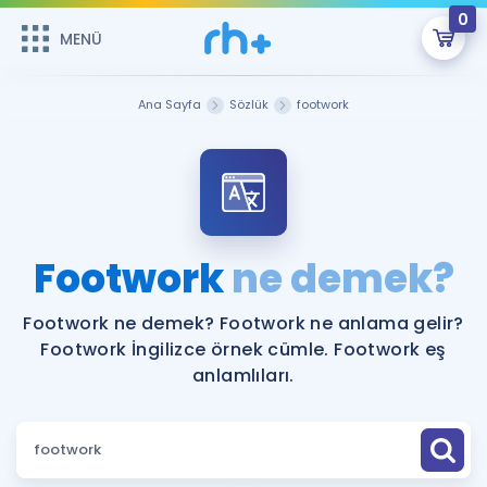
0
MENÜ
MENÜ
Üye Girişi
Ana Sayfa
Sözlük
footwork
Online Dersler
Sepetin Şu An Boş.
Çalışma Paketleri
Remzi Hoca ile seni sınava hazırlayacak onlarca eğitim seni
bekliyor!
Kitaplar ve Kaynaklar
GİRİŞ YAP
Footwork
ne demek?
Katılımcı Görüşleri
Şifremi Hatırlamıyorum
Footwork ne demek? Footwork ne anlama gelir?
Footwork İngilizce örnek cümle. Footwork eş
ÜYE DEĞİLİM
Faydalı Araçlar
anlamlıları.
Ücretsiz Kaynaklar
Blog
İngilizce Gramer
Hakkımızda
Kariyer
Sözlük
Soru & Cevap
İletişim