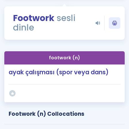
Puan Hesaplama
Footwork
sesli
Rehberlik Aracı
dinle
ÖSYM Sınav Takvimi
Kampanyalar
Blog
footwork (n)
İngilizce Gramer
ayak çalışması (spor veya dans)
Footwork (n) Collocations