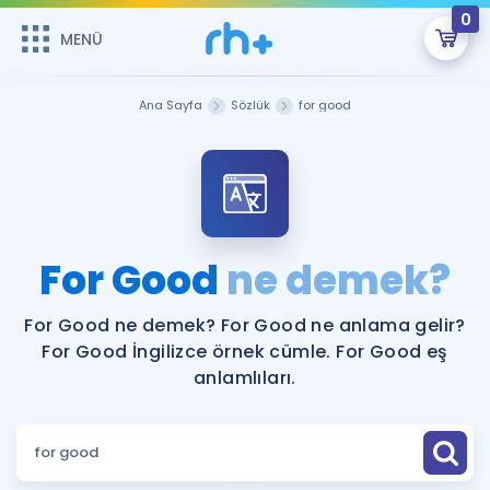
0
MENÜ
MENÜ
Üye Girişi
Ana Sayfa
Sözlük
for good
Online Dersler
Sepetin Şu An Boş.
Çalışma Paketleri
Remzi Hoca ile seni sınava hazırlayacak onlarca eğitim seni
bekliyor!
Kitaplar ve Kaynaklar
GİRİŞ YAP
For Good
ne demek?
Katılımcı Görüşleri
Şifremi Hatırlamıyorum
For Good ne demek? For Good ne anlama gelir?
For Good İngilizce örnek cümle. For Good eş
ÜYE DEĞİLİM
Faydalı Araçlar
anlamlıları.
Ücretsiz Kaynaklar
Blog
İngilizce Gramer
Hakkımızda
Kariyer
Sözlük
Soru & Cevap
İletişim