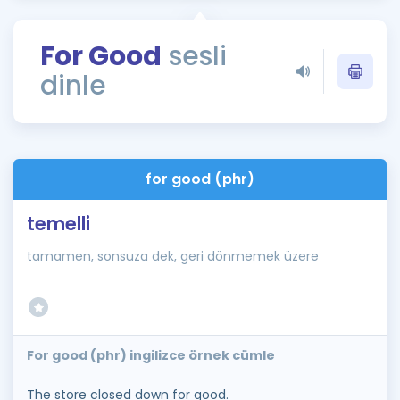
Puan Hesaplama
For Good
sesli
Rehberlik Aracı
dinle
ÖSYM Sınav Takvimi
Kampanyalar
Blog
for good (phr)
İngilizce Gramer
temelli
tamamen, sonsuza dek, geri dönmemek üzere
For good (phr) ingilizce örnek cümle
The store closed down for good.