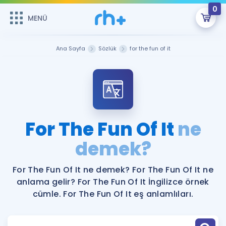
0
MENÜ
MENÜ
Üye Girişi
Ana Sayfa
Sözlük
for the fun of it
Online Dersler
Sepetin Şu An Boş.
Çalışma Paketleri
Remzi Hoca ile seni sınava hazırlayacak onlarca eğitim seni
bekliyor!
Kitaplar ve Kaynaklar
GİRİŞ YAP
For The Fun Of It
ne
Katılımcı Görüşleri
demek?
Şifremi Hatırlamıyorum
ÜYE DEĞİLİM
Faydalı Araçlar
For The Fun Of It ne demek? For The Fun Of It ne
anlama gelir? For The Fun Of It İngilizce örnek
Ücretsiz Kaynaklar
Blog
İngilizce Gramer
cümle. For The Fun Of It eş anlamlıları.
Hakkımızda
Kariyer
Sözlük
Soru & Cevap
İletişim