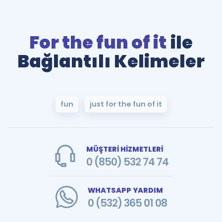
For the fun of it
ile
Bağlantılı Kelimeler
fun
just for the fun of it
MÜŞTERİ HİZMETLERİ
0 (850) 532 74 74
WHATSAPP YARDIM
0 (532) 365 01 08