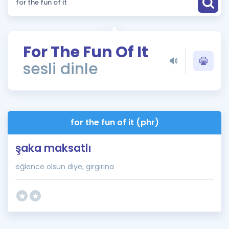
Puan Hesaplama
Rehberlik Aracı
For The Fun Of It
ÖSYM Sınav Takvimi
sesli dinle
Kampanyalar
Blog
for the fun of it (phr)
İngilizce Gramer
şaka maksatlı
eğlence olsun diye, gırgırına