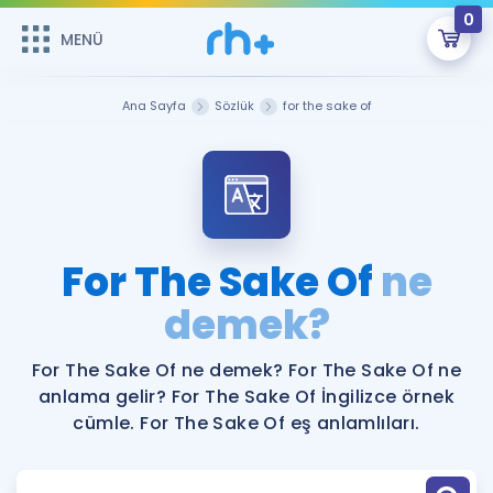
0
MENÜ
MENÜ
Üye Girişi
Ana Sayfa
Sözlük
for the sake of
Online Dersler
Sepetin Şu An Boş.
Çalışma Paketleri
Remzi Hoca ile seni sınava hazırlayacak onlarca eğitim seni
bekliyor!
Kitaplar ve Kaynaklar
GİRİŞ YAP
For The Sake Of
ne
Katılımcı Görüşleri
demek?
Şifremi Hatırlamıyorum
ÜYE DEĞİLİM
Faydalı Araçlar
For The Sake Of ne demek? For The Sake Of ne
anlama gelir? For The Sake Of İngilizce örnek
Ücretsiz Kaynaklar
Blog
İngilizce Gramer
cümle. For The Sake Of eş anlamlıları.
Hakkımızda
Kariyer
Sözlük
Soru & Cevap
İletişim