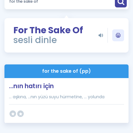
Puan Hesaplama
Rehberlik Aracı
For The Sake Of
ÖSYM Sınav Takvimi
sesli dinle
Kampanyalar
Blog
for the sake of (pp)
İngilizce Gramer
...nın hatırı için
... aşkına, ...nın yüzü suyu hürmetine, ... yolunda