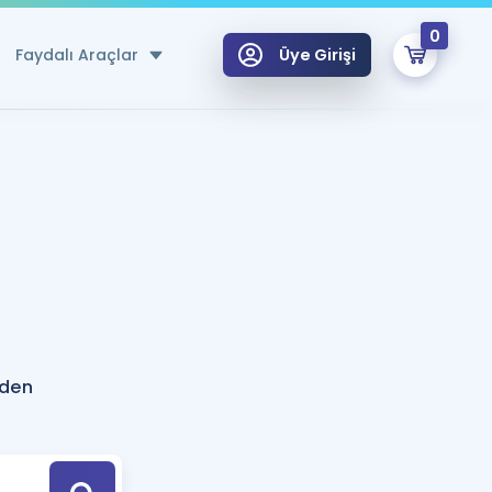
0
Faydalı Araçlar
Üye Girişi
klar
n Ücretsiz Kaynaklar
 için Özel Sözlük
Sepetin Şu An Boş.
ma
uan Hesaplama Aracı
i Hoca ile seni sınava hazırlayacak onlarca eğitim seni bekliyor!
Şifremi Hatırlamıyorum
GİRİŞ YAP
dden
azırlananlar için Öneriler
kvimi
ÜYE DEĞİLİM
arı Tek Takvimde