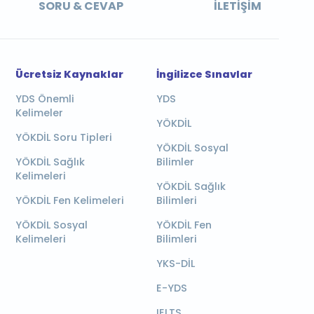
SORU & CEVAP
İLETIŞIM
Ücretsiz Kaynaklar
İngilizce Sınavlar
YDS Önemli
YDS
Kelimeler
YÖKDİL
YÖKDİL Soru Tipleri
YÖKDİL Sosyal
YÖKDİL Sağlık
Bilimler
Kelimeleri
YÖKDİL Sağlık
YÖKDİL Fen Kelimeleri
Bilimleri
YÖKDİL Sosyal
YÖKDİL Fen
Kelimeleri
Bilimleri
YKS-DİL
E-YDS
IELTS