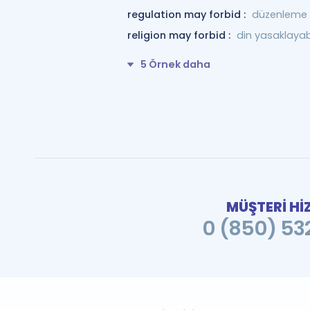
regulation may forbid :
düzenleme y
religion may forbid :
din yasaklayabi
5 Örnek daha
MÜŞTERİ Hİ
0 (850) 532