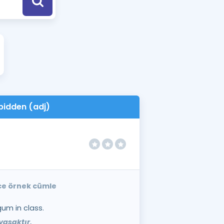
a Özel Fırsatlar
ınavlarla İlgili Haberler
er
 ve Konu Anlatımı
bidden (adj)
zce örnek cümle
gum in class.
yasaktır.