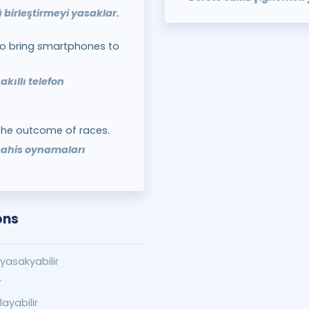
ü birleştirmeyi yasaklar.
to bring smartphones to
kıllı telefon
the outcome of races.
bahis oynamaları
ons
asakyabilir
r
ayabilir