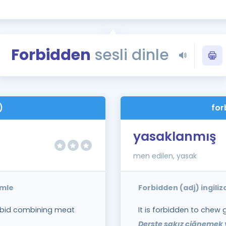
Kampanyalar
Eğitim ve Kitaplar
Blog
Forbidden
sesli dinle
YDS - YÖKDİL Tüm S
İngilizce Gram
İngilizce Gramer
)
for
yasaklanmış
men edilen, yasak
ümle
Forbidden (adj) ingili
orbid combining meat
It is forbidden to chew 
Derste sakız çiğnemek 