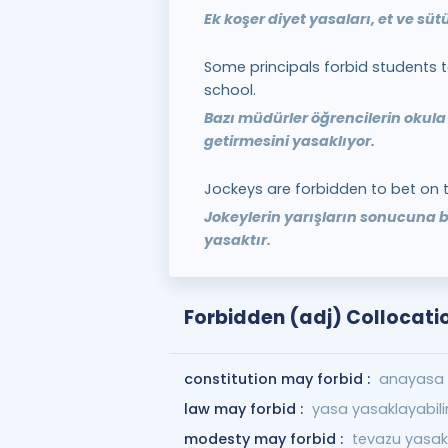
Ek koşer diyet yasaları, et ve süt
Some principals forbid students 
school.
Bazı müdürler öğrencilerin okula a
getirmesini yasaklıyor.
Jockeys are forbidden to bet on 
Jokeylerin yarışların sonucuna 
yasaktır.
Forbidden (adj) Collocati
constitution may forbid :
anayasa y
law may forbid :
yasa yasaklayabili
modesty may forbid :
tevazu yasakl