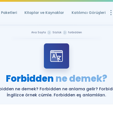
Paketleri
Kitaplar ve Kaynaklar
Katılımcı Görüşleri
Ücretsiz Kayna
Ana Sayfa
Sözlük
forbidden
YDS ve YÖKDİL içi
Sözlük
İngilizce Sınavları
Puan Hesapla
Forbidden
ne demek?
YDS ve YÖKDİL P
Remz
Rehberlik Aracı
bidden ne demek? Forbidden ne anlama gelir? Forbi
YDS ve YÖKDİL'e H
İngilizce örnek cümle. Forbidden eş anlamlıları.
ÖSYM Sınav Ta
Tüm ÖSYM Sınavl