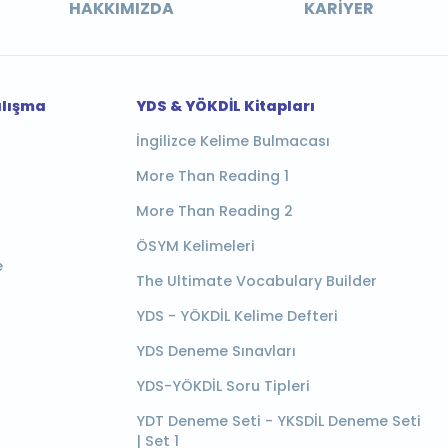
HAKKIMIZDA
KARIYER
alışma
YDS & YÖKDİL Kitapları
İngilizce Kelime Bulmacası
More Than Reading 1
More Than Reading 2
ÖSYM Kelimeleri
e
The Ultimate Vocabulary Builder
YDS - YÖKDİL Kelime Defteri
YDS Deneme Sınavları
YDS-YÖKDİL Soru Tipleri
YDT Deneme Seti - YKSDİL Deneme Seti
| Set 1