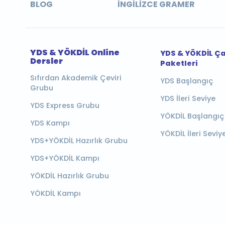
BLOG
İNGILIZCE GRAMER
YDS & YÖKDİL Online
YDS & YÖKDİL Ç
Dersler
Paketleri
Sıfırdan Akademik Çeviri
YDS Başlangıç
Grubu
YDS İleri Seviye
YDS Express Grubu
YÖKDİL Başlangıç
YDS Kampı
YÖKDİL İleri Seviy
YDS+YÖKDİL Hazırlık Grubu
YDS+YÖKDİL Kampı
YÖKDİL Hazırlık Grubu
YÖKDİL Kampı