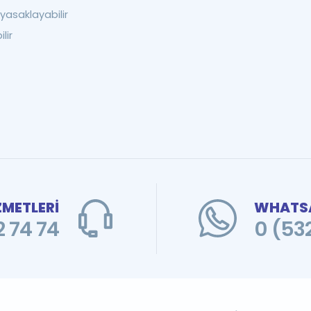
asaklayabilir
lir
ZMETLERİ
WHATSA
 74 74
0 (53