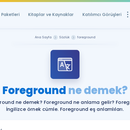
Paketleri
Kitaplar ve Kaynaklar
Katılımcı Görüşleri
Ücretsiz Kayna
Ana Sayfa
Sözlük
foreground
YDS ve YÖKDİL içi
Sözlük
İngilizce Sınavları
Puan Hesapla
Foreground
ne demek?
YDS ve YÖKDİL P
Remz
Rehberlik Aracı
round ne demek? Foreground ne anlama gelir? Fore
YDS ve YÖKDİL'e H
İngilizce örnek cümle. Foreground eş anlamlıları.
ÖSYM Sınav Ta
Tüm ÖSYM Sınavl