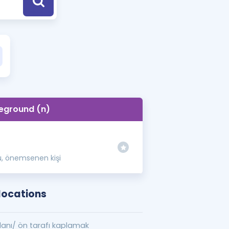
a Özel Fırsatlar
ınavlarla İlgili Haberler
er
 ve Konu Anlatımı
eground (n)
, önemsenen kişi
locations
lanı/ ön tarafı kaplamak