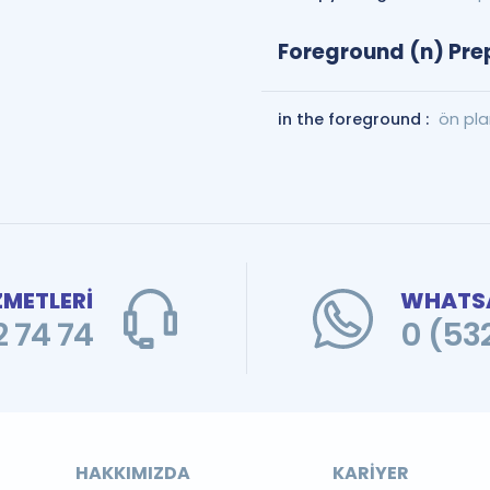
Foreground (n) Prep
in the foreground :
ön pl
ZMETLERİ
WHATSA
 74 74
0 (53
HAKKIMIZDA
KARIYER