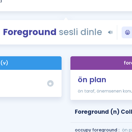
Kampanyalar
Eğitim ve Kitaplar
Blog
Foreground
sesli dinle
YDS - YÖKDİL Tüm S
İngilizce Gram
İngilizce Gramer
 (v)
for
ön plan
ön taraf, önemsenen konu
Foreground (n) Col
occupy foreground :
ön p