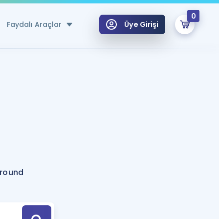
0
Faydalı Araçlar
Üye Girişi
klar
n Ücretsiz Kaynaklar
 için Özel Sözlük
Sepetin Şu An Boş.
ma
uan Hesaplama Aracı
i Hoca ile seni sınava hazırlayacak onlarca eğitim seni bekliyor!
Şifremi Hatırlamıyorum
GİRİŞ YAP
ground
azırlananlar için Öneriler
kvimi
ÜYE DEĞİLİM
arı Tek Takvimde