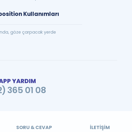
osition Kullanımları
anda, göze çarpacak yerde
PP YARDIM
2) 365 01 08
SORU & CEVAP
İLETIŞIM