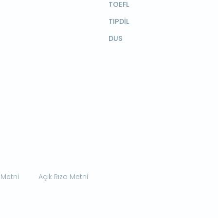
TOEFL
TIPDİL
DUS
 Metni
Açık Rıza Metni