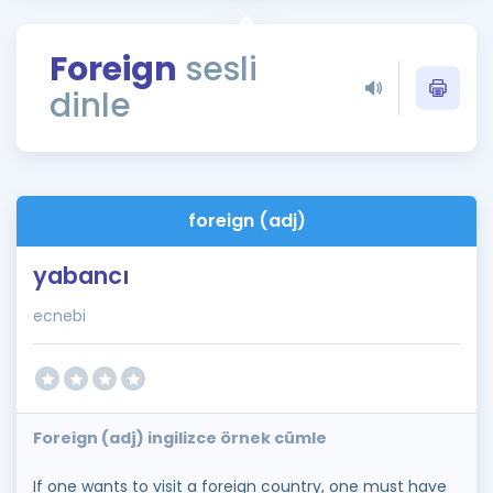
Puan Hesaplama
Foreign
sesli
Rehberlik Aracı
dinle
ÖSYM Sınav Takvimi
Kampanyalar
Blog
foreign (adj)
İngilizce Gramer
yabancı
ecnebi
Foreign (adj) ingilizce örnek cümle
If one wants to visit a foreign country, one must have