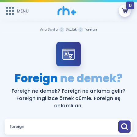
0
MENÜ
MENÜ
Üye Girişi
Ana Sayfa
Sözlük
foreign
Online Dersler
Sepetin Şu An Boş.
Çalışma Paketleri
Remzi Hoca ile seni sınava hazırlayacak onlarca eğitim seni
bekliyor!
Kitaplar ve Kaynaklar
GİRİŞ YAP
Foreign
ne demek?
Katılımcı Görüşleri
Şifremi Hatırlamıyorum
Foreign ne demek? Foreign ne anlama gelir?
Foreign İngilizce örnek cümle. Foreign eş
ÜYE DEĞİLİM
Faydalı Araçlar
anlamlıları.
Ücretsiz Kaynaklar
Blog
İngilizce Gramer
Hakkımızda
Kariyer
Sözlük
Soru & Cevap
İletişim