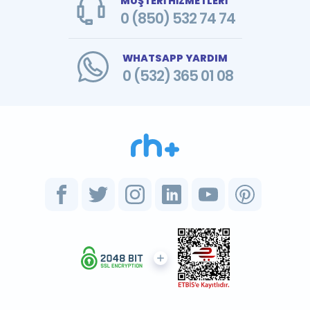
MÜŞTERİ HİZMETLERİ
0 (850) 532 74 74
WHATSAPP YARDIM
0 (532) 365 01 08