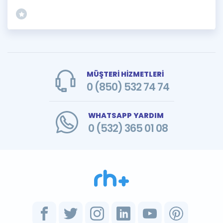
MÜŞTERİ HİZMETLERİ
0 (850) 532 74 74
WHATSAPP YARDIM
0 (532) 365 01 08