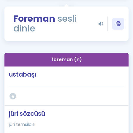
Puan Hesaplama
Foreman
sesli
Rehberlik Aracı
dinle
ÖSYM Sınav Takvimi
Kampanyalar
Blog
foreman (n)
İngilizce Gramer
ustabaşı
jüri sözcüsü
jüri temsilcisi