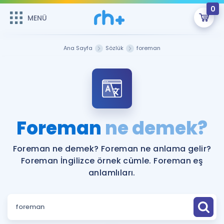
0
MENÜ
MENÜ
Üye Girişi
Ana Sayfa
Sözlük
foreman
Online Dersler
Sepetin Şu An Boş.
Çalışma Paketleri
Remzi Hoca ile seni sınava hazırlayacak onlarca eğitim seni
bekliyor!
Kitaplar ve Kaynaklar
GİRİŞ YAP
Foreman
ne demek?
Katılımcı Görüşleri
Şifremi Hatırlamıyorum
Foreman ne demek? Foreman ne anlama gelir?
Foreman İngilizce örnek cümle. Foreman eş
ÜYE DEĞİLİM
Faydalı Araçlar
anlamlıları.
Ücretsiz Kaynaklar
Blog
İngilizce Gramer
Hakkımızda
Kariyer
Sözlük
Soru & Cevap
İletişim