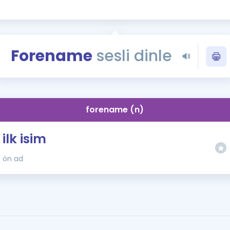
Kampanyalar
Eğitim ve Kitaplar
Blog
Forename
sesli dinle
YDS - YÖKDİL Tüm S
İngilizce Gram
İngilizce Gramer
forename (n)
ilk isim
ön ad