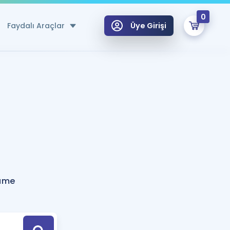
0
Faydalı Araçlar
Üye Girişi
klar
n Ücretsiz Kaynaklar
 için Özel Sözlük
Sepetin Şu An Boş.
ma
uan Hesaplama Aracı
i Hoca ile seni sınava hazırlayacak onlarca eğitim seni bekliyor!
Şifremi Hatırlamıyorum
GİRİŞ YAP
name
azırlananlar için Öneriler
kvimi
ÜYE DEĞİLİM
arı Tek Takvimde