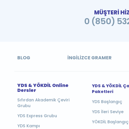
MÜŞTERİ Hİ
0 (850) 532
BLOG
İNGILIZCE GRAMER
YDS & YÖKDİL Online
YDS & YÖKDİL Ç
Dersler
Paketleri
Sıfırdan Akademik Çeviri
YDS Başlangıç
Grubu
YDS İleri Seviye
YDS Express Grubu
YÖKDİL Başlangıç
YDS Kampı