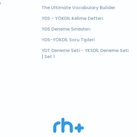
e
The Ultimate Vocabulary Builder
YDS - YÖKDİL Kelime Defteri
YDS Deneme Sınavları
YDS-YÖKDİL Soru Tipleri
YDT Deneme Seti - YKSDİL Deneme Seti
| Set 1