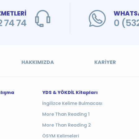
ZMETLERİ
WHATSA
 74 74
0 (53
HAKKIMIZDA
KARIYER
alışma
YDS & YÖKDİL Kitapları
İngilizce Kelime Bulmacası
More Than Reading 1
More Than Reading 2
ÖSYM Kelimeleri