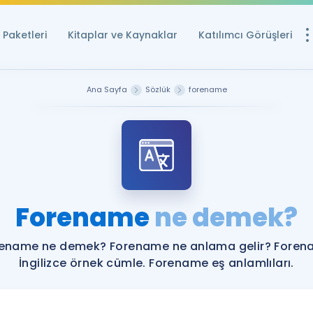
Paketleri
Kitaplar ve Kaynaklar
Katılımcı Görüşleri
Ücretsiz Kayna
Ana Sayfa
Sözlük
forename
YDS ve YÖKDİL içi
Sözlük
İngilizce Sınavları
Puan Hesapla
Forename
ne demek?
YDS ve YÖKDİL P
Remz
Rehberlik Aracı
ename ne demek? Forename ne anlama gelir? Fore
YDS ve YÖKDİL'e H
İngilizce örnek cümle. Forename eş anlamlıları.
ÖSYM Sınav Ta
Tüm ÖSYM Sınavl