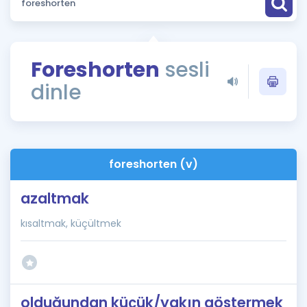
Puan Hesaplama
Rehberlik Aracı
Foreshorten
sesli
ÖSYM Sınav Takvimi
dinle
Kampanyalar
Blog
foreshorten (v)
İngilizce Gramer
azaltmak
kısaltmak, küçültmek
olduğundan küçük/yakın göstermek