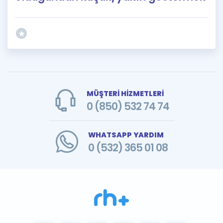
MÜŞTERİ HİZMETLERİ
0 (850) 532 74 74
WHATSAPP YARDIM
0 (532) 365 01 08