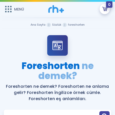
0
MENÜ
MENÜ
Üye Girişi
Ana Sayfa
Sözlük
foreshorten
Online Dersler
Sepetin Şu An Boş.
Çalışma Paketleri
Remzi Hoca ile seni sınava hazırlayacak onlarca eğitim seni
bekliyor!
Kitaplar ve Kaynaklar
GİRİŞ YAP
Foreshorten
ne
Katılımcı Görüşleri
demek?
Şifremi Hatırlamıyorum
ÜYE DEĞİLİM
Faydalı Araçlar
Foreshorten ne demek? Foreshorten ne anlama
gelir? Foreshorten İngilizce örnek cümle.
Ücretsiz Kaynaklar
Blog
İngilizce Gramer
Foreshorten eş anlamlıları.
Hakkımızda
Kariyer
Sözlük
Soru & Cevap
İletişim