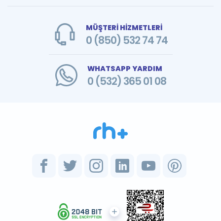
MÜŞTERİ HİZMETLERİ
0 (850) 532 74 74
WHATSAPP YARDIM
0 (532) 365 01 08