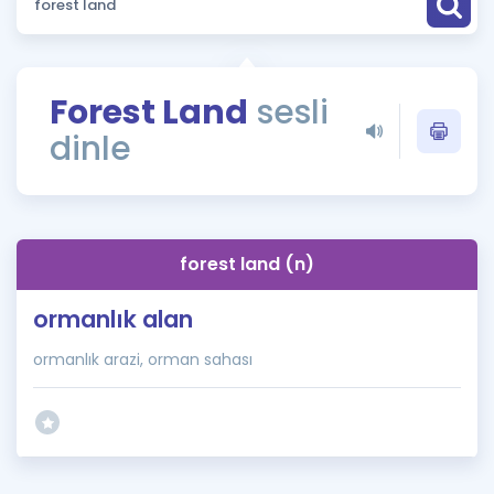
Puan Hesaplama
Rehberlik Aracı
Forest Land
sesli
ÖSYM Sınav Takvimi
dinle
Kampanyalar
Blog
forest land (n)
İngilizce Gramer
ormanlık alan
ormanlık arazi, orman sahası