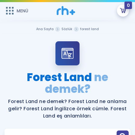
0
MENÜ
MENÜ
Üye Girişi
Ana Sayfa
Sözlük
forest land
Online Dersler
Sepetin Şu An Boş.
Çalışma Paketleri
Remzi Hoca ile seni sınava hazırlayacak onlarca eğitim seni
bekliyor!
Kitaplar ve Kaynaklar
GİRİŞ YAP
Forest Land
ne
Katılımcı Görüşleri
demek?
Şifremi Hatırlamıyorum
ÜYE DEĞİLİM
Faydalı Araçlar
Forest Land ne demek? Forest Land ne anlama
gelir? Forest Land İngilizce örnek cümle. Forest
Ücretsiz Kaynaklar
Blog
İngilizce Gramer
Land eş anlamlıları.
Hakkımızda
Kariyer
Sözlük
Soru & Cevap
İletişim