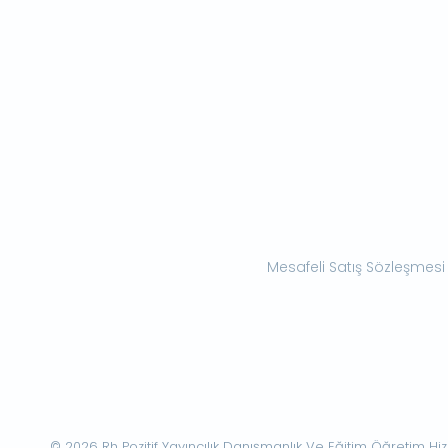
Mesafeli Satış Sözleşmesi
© 2026 Rh Pozitif Yayıncılık Danışmanlık Ve Eğitim Öğretim Hizme