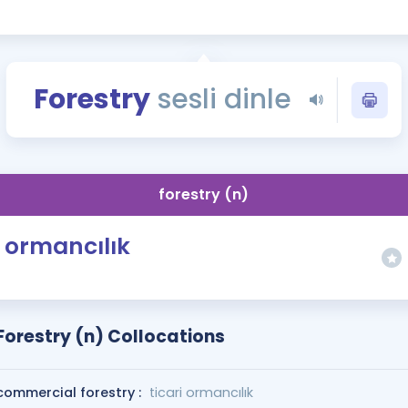
Kampanyalar
Eğitim ve Kitaplar
Blog
Forestry
sesli dinle
YDS - YÖKDİL Tüm S
İngilizce Gram
İngilizce Gramer
forestry (n)
ormancılık
Forestry (n) Collocations
commercial forestry :
ticari ormancılık