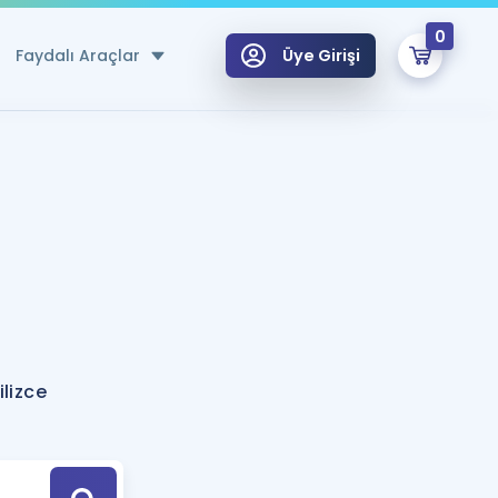
0
Faydalı Araçlar
Üye Girişi
klar
n Ücretsiz Kaynaklar
 için Özel Sözlük
Sepetin Şu An Boş.
ma
uan Hesaplama Aracı
i Hoca ile seni sınava hazırlayacak onlarca eğitim seni bekliyor!
Şifremi Hatırlamıyorum
GİRİŞ YAP
lizce
azırlananlar için Öneriler
kvimi
ÜYE DEĞİLİM
arı Tek Takvimde