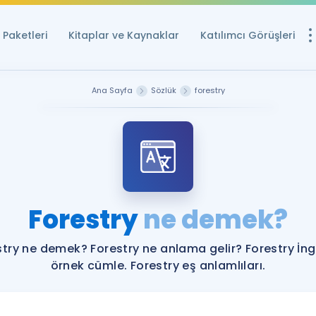
Paketleri
Kitaplar ve Kaynaklar
Katılımcı Görüşleri
Ücretsiz Kayna
Ana Sayfa
Sözlük
forestry
YDS ve YÖKDİL içi
Sözlük
İngilizce Sınavları
Puan Hesapla
Forestry
ne demek?
YDS ve YÖKDİL P
Remz
Rehberlik Aracı
stry ne demek? Forestry ne anlama gelir? Forestry İngi
YDS ve YÖKDİL'e H
örnek cümle. Forestry eş anlamlıları.
ÖSYM Sınav Ta
Tüm ÖSYM Sınavl