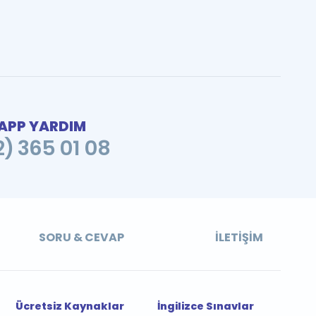
PP YARDIM
2) 365 01 08
SORU & CEVAP
İLETIŞIM
Ücretsiz Kaynaklar
İngilizce Sınavlar