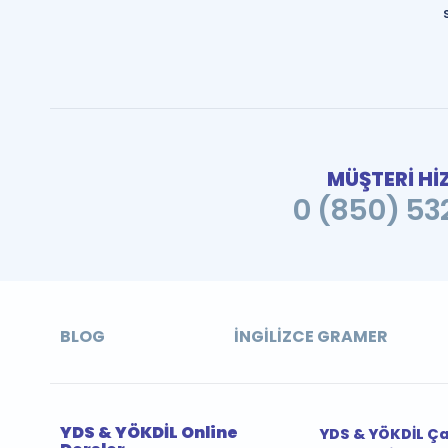
MÜŞTERİ Hİ
0 (850) 532
BLOG
İNGILIZCE GRAMER
YDS & YÖKDİL Online
YDS & YÖKDİL Ç