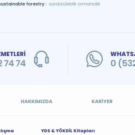
sustainable forestry :
sürdürülebilir ormancılık
ZMETLERİ
WHATSA
 74 74
0 (53
HAKKIMIZDA
KARIYER
alışma
YDS & YÖKDİL Kitapları