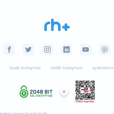
Üyelik Sözleşmesi
Gizlilik Sözleşmesi
Aydınlatma
tleri Sanayi Ticaret Ltd. Şti.