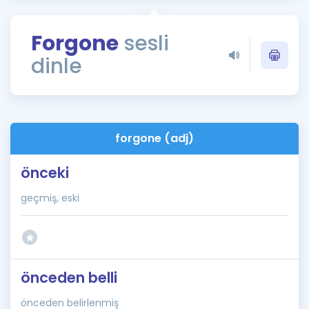
Puan Hesaplama
Forgone
sesli
Rehberlik Aracı
dinle
ÖSYM Sınav Takvimi
Kampanyalar
Blog
forgone (adj)
İngilizce Gramer
önceki
geçmiş, eski
önceden belli
önceden belirlenmiş