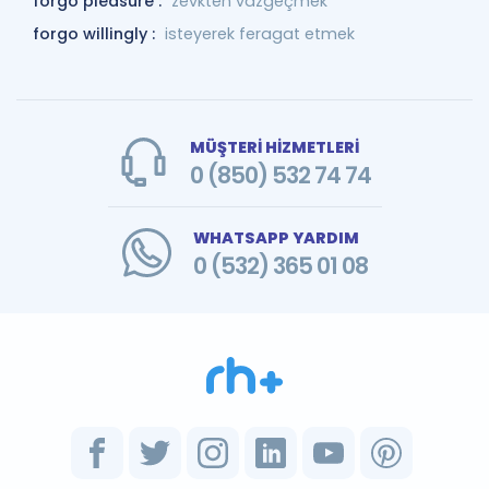
forgo pleasure :
zevkten vazgeçmek
forgo willingly :
isteyerek feragat etmek
MÜŞTERİ HİZMETLERİ
0 (850) 532 74 74
WHATSAPP YARDIM
0 (532) 365 01 08