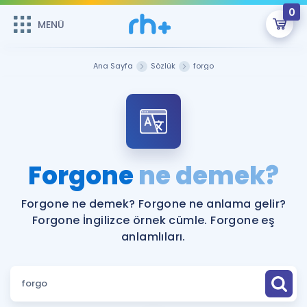
0
MENÜ
MENÜ
Üye Girişi
Ana Sayfa
Sözlük
forgo
Online Dersler
Sepetin Şu An Boş.
Çalışma Paketleri
Remzi Hoca ile seni sınava hazırlayacak onlarca eğitim seni
bekliyor!
Kitaplar ve Kaynaklar
GİRİŞ YAP
Forgone
ne demek?
Katılımcı Görüşleri
Şifremi Hatırlamıyorum
Forgone ne demek? Forgone ne anlama gelir?
Forgone İngilizce örnek cümle. Forgone eş
ÜYE DEĞİLİM
Faydalı Araçlar
anlamlıları.
Ücretsiz Kaynaklar
Blog
İngilizce Gramer
Hakkımızda
Kariyer
Sözlük
Soru & Cevap
İletişim