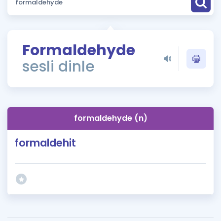
Puan Hesaplama
Rehberlik Aracı
Formaldehyde
ÖSYM Sınav Takvimi
sesli dinle
Kampanyalar
Blog
formaldehyde (n)
İngilizce Gramer
formaldehit