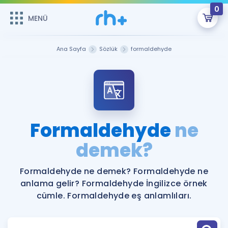
0
MENÜ
MENÜ
Üye Girişi
Ana Sayfa
Sözlük
formaldehyde
Online Dersler
Sepetin Şu An Boş.
Çalışma Paketleri
Remzi Hoca ile seni sınava hazırlayacak onlarca eğitim seni
bekliyor!
Kitaplar ve Kaynaklar
GİRİŞ YAP
Formaldehyde
ne
Katılımcı Görüşleri
demek?
Şifremi Hatırlamıyorum
ÜYE DEĞİLİM
Faydalı Araçlar
Formaldehyde ne demek? Formaldehyde ne
anlama gelir? Formaldehyde İngilizce örnek
Ücretsiz Kaynaklar
Blog
İngilizce Gramer
cümle. Formaldehyde eş anlamlıları.
Hakkımızda
Kariyer
Sözlük
Soru & Cevap
İletişim