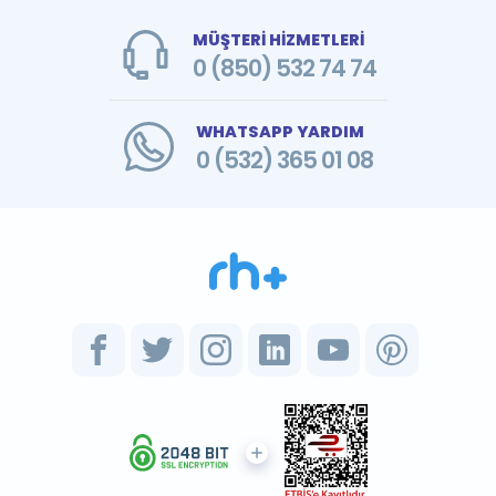
MÜŞTERİ HİZMETLERİ
0 (850) 532 74 74
WHATSAPP YARDIM
0 (532) 365 01 08