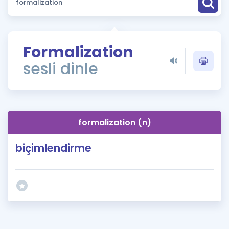
Puan Hesaplama
Rehberlik Aracı
Formalization
ÖSYM Sınav Takvimi
sesli dinle
Kampanyalar
Blog
formalization (n)
İngilizce Gramer
biçimlendirme