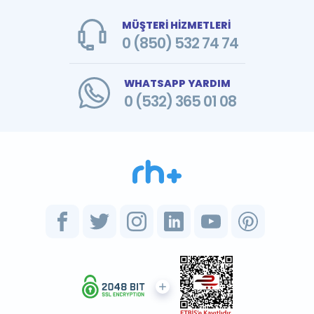
MÜŞTERİ HİZMETLERİ
0 (850) 532 74 74
WHATSAPP YARDIM
0 (532) 365 01 08