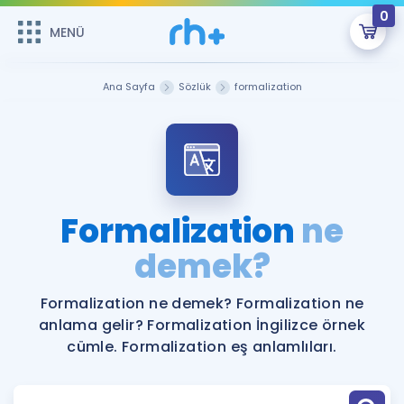
0
MENÜ
MENÜ
Üye Girişi
Ana Sayfa
Sözlük
formalization
Online Dersler
Sepetin Şu An Boş.
Çalışma Paketleri
Remzi Hoca ile seni sınava hazırlayacak onlarca eğitim seni
bekliyor!
Kitaplar ve Kaynaklar
GİRİŞ YAP
Formalization
ne
Katılımcı Görüşleri
demek?
Şifremi Hatırlamıyorum
ÜYE DEĞİLİM
Faydalı Araçlar
Formalization ne demek? Formalization ne
anlama gelir? Formalization İngilizce örnek
Ücretsiz Kaynaklar
Blog
İngilizce Gramer
cümle. Formalization eş anlamlıları.
Hakkımızda
Kariyer
Sözlük
Soru & Cevap
İletişim