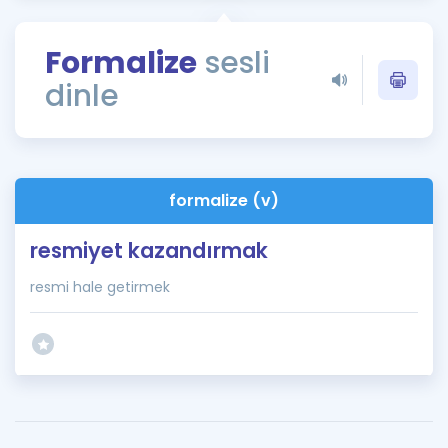
Puan Hesaplama
Formalize
sesli
Rehberlik Aracı
dinle
ÖSYM Sınav Takvimi
Kampanyalar
Blog
formalize (v)
İngilizce Gramer
resmiyet kazandırmak
resmi hale getirmek