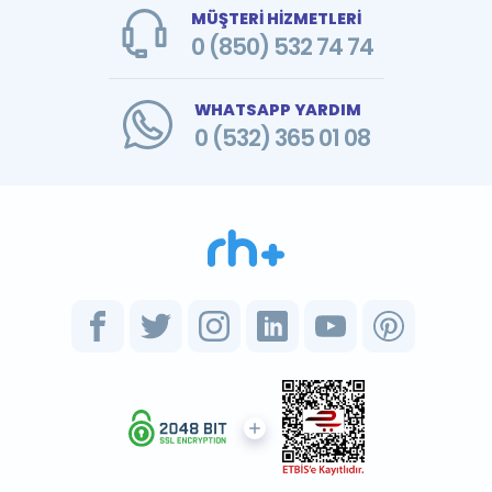
MÜŞTERİ HİZMETLERİ
0 (850) 532 74 74
WHATSAPP YARDIM
0 (532) 365 01 08