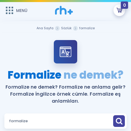
0
MENÜ
MENÜ
Üye Girişi
Ana Sayfa
Sözlük
formalize
Online Dersler
Sepetin Şu An Boş.
Çalışma Paketleri
Remzi Hoca ile seni sınava hazırlayacak onlarca eğitim seni
bekliyor!
Kitaplar ve Kaynaklar
GİRİŞ YAP
Formalize
ne demek?
Katılımcı Görüşleri
Şifremi Hatırlamıyorum
Formalize ne demek? Formalize ne anlama gelir?
Formalize İngilizce örnek cümle. Formalize eş
ÜYE DEĞİLİM
Faydalı Araçlar
anlamlıları.
Ücretsiz Kaynaklar
Blog
İngilizce Gramer
Hakkımızda
Kariyer
Sözlük
Soru & Cevap
İletişim