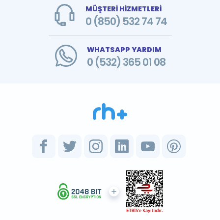
MÜŞTERİ HİZMETLERİ
0 (850) 532 74 74
WHATSAPP YARDIM
0 (532) 365 01 08