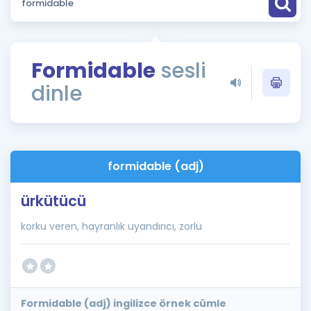
Puan Hesaplama
Rehberlik Aracı
Formidable
sesli
ÖSYM Sınav Takvimi
dinle
Kampanyalar
Blog
formidable (adj)
İngilizce Gramer
ürkütücü
korku veren, hayranlık uyandırıcı, zorlu
Formidable (adj) ingilizce örnek cümle