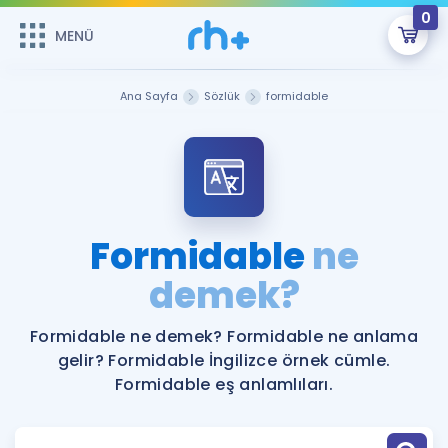
0
MENÜ
MENÜ
Üye Girişi
Ana Sayfa
Sözlük
formidable
Online Dersler
Sepetin Şu An Boş.
Çalışma Paketleri
Remzi Hoca ile seni sınava hazırlayacak onlarca eğitim seni
bekliyor!
Kitaplar ve Kaynaklar
GİRİŞ YAP
Formidable
ne
Katılımcı Görüşleri
demek?
Şifremi Hatırlamıyorum
ÜYE DEĞİLİM
Faydalı Araçlar
Formidable ne demek? Formidable ne anlama
gelir? Formidable İngilizce örnek cümle.
Ücretsiz Kaynaklar
Blog
İngilizce Gramer
Formidable eş anlamlıları.
Hakkımızda
Kariyer
Sözlük
Soru & Cevap
İletişim