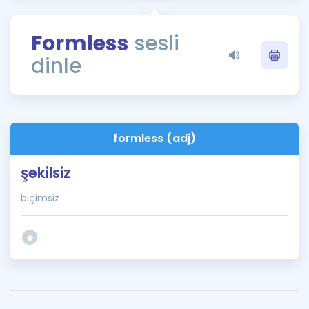
Puan Hesaplama
Formless
sesli
Rehberlik Aracı
dinle
ÖSYM Sınav Takvimi
Kampanyalar
Blog
formless (adj)
İngilizce Gramer
şekilsiz
biçimsiz