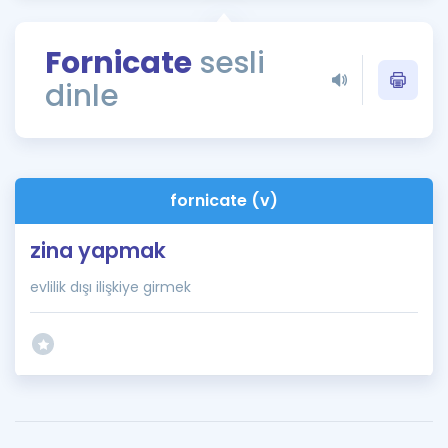
Puan Hesaplama
Fornicate
sesli
Rehberlik Aracı
dinle
ÖSYM Sınav Takvimi
Kampanyalar
Blog
fornicate (v)
İngilizce Gramer
zina yapmak
evlilik dışı ilişkiye girmek