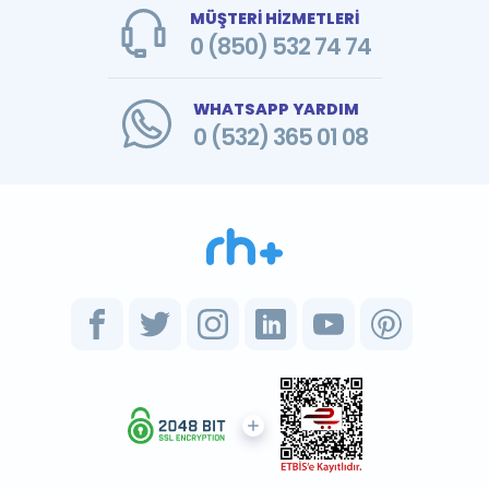
MÜŞTERİ HİZMETLERİ
0 (850) 532 74 74
WHATSAPP YARDIM
0 (532) 365 01 08