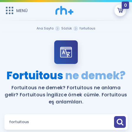
0
MENÜ
MENÜ
Üye Girişi
Ana Sayfa
Sözlük
fortuitous
Online Dersler
Sepetin Şu An Boş.
Çalışma Paketleri
Remzi Hoca ile seni sınava hazırlayacak onlarca eğitim seni
bekliyor!
Kitaplar ve Kaynaklar
GİRİŞ YAP
Fortuitous
ne demek?
Katılımcı Görüşleri
Şifremi Hatırlamıyorum
Fortuitous ne demek? Fortuitous ne anlama
gelir? Fortuitous İngilizce örnek cümle. Fortuitous
ÜYE DEĞİLİM
Faydalı Araçlar
eş anlamlıları.
Ücretsiz Kaynaklar
Blog
İngilizce Gramer
Hakkımızda
Kariyer
Sözlük
Soru & Cevap
İletişim