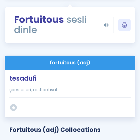
Puan Hesaplama
Fortuitous
sesli
Rehberlik Aracı
dinle
ÖSYM Sınav Takvimi
Kampanyalar
Blog
fortuitous (adj)
İngilizce Gramer
tesadüfi
şans eseri, rastlantısal
Fortuitous (adj) Collocations