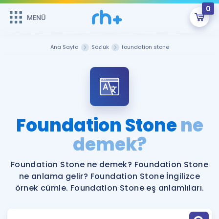
0
MENÜ
MENÜ
Üye Girişi
Ana Sayfa
Sözlük
foundation stone
Online Dersler
Sepetin Şu An Boş.
Çalışma Paketleri
Remzi Hoca ile seni sınava hazırlayacak onlarca eğitim seni
bekliyor!
Kitaplar ve Kaynaklar
GİRİŞ YAP
Foundation Stone
ne
Katılımcı Görüşleri
demek?
Şifremi Hatırlamıyorum
ÜYE DEĞİLİM
Faydalı Araçlar
Foundation Stone ne demek? Foundation Stone
ne anlama gelir? Foundation Stone İngilizce
Ücretsiz Kaynaklar
Blog
İngilizce Gramer
örnek cümle. Foundation Stone eş anlamlıları.
Hakkımızda
Kariyer
Sözlük
Soru & Cevap
İletişim