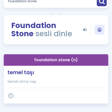
Puan Hesaplama
Rehberlik Aracı
Foundation
ÖSYM Sınav Takvimi
Stone
sesli dinle
Kampanyalar
Blog
foundation stone (n)
İngilizce Gramer
temel taşı
temel atma taşı