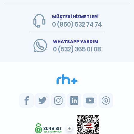
MÜŞTERİ HİZMETLERİ
0 (850) 532 74 74
WHATSAPP YARDIM
0 (532) 365 01 08