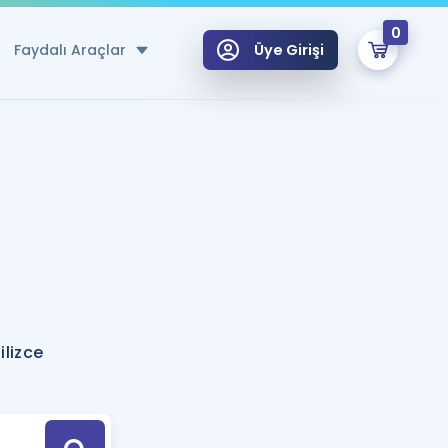
0
Faydalı Araçlar
Üye Girişi
klar
n Ücretsiz Kaynaklar
 için Özel Sözlük
Sepetin Şu An Boş.
ma
uan Hesaplama Aracı
i Hoca ile seni sınava hazırlayacak onlarca eğitim seni bekliyor!
Şifremi Hatırlamıyorum
GİRİŞ YAP
ilizce
azırlananlar için Öneriler
kvimi
ÜYE DEĞİLİM
arı Tek Takvimde