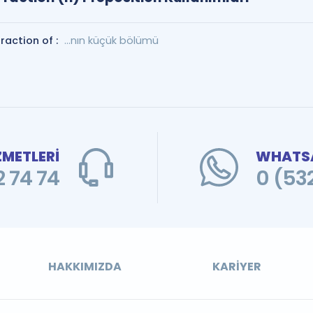
fraction of :
...nın küçük bölümü
ZMETLERİ
WHATSA
 74 74
0 (53
HAKKIMIZDA
KARIYER