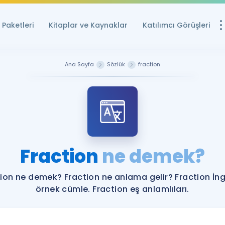
Paketleri
Kitaplar ve Kaynaklar
Katılımcı Görüşleri
Ücretsiz Kayna
Ana Sayfa
Sözlük
fraction
YDS ve YÖKDİL içi
Sözlük
İngilizce Sınavları
Puan Hesapla
Fraction
ne demek?
YDS ve YÖKDİL P
Remz
Rehberlik Aracı
ion ne demek? Fraction ne anlama gelir? Fraction İng
YDS ve YÖKDİL'e H
örnek cümle. Fraction eş anlamlıları.
ÖSYM Sınav Ta
Tüm ÖSYM Sınavl