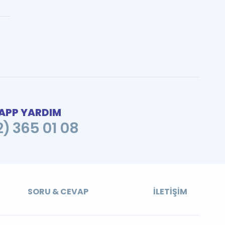
PP YARDIM
2) 365 01 08
SORU & CEVAP
İLETIŞIM