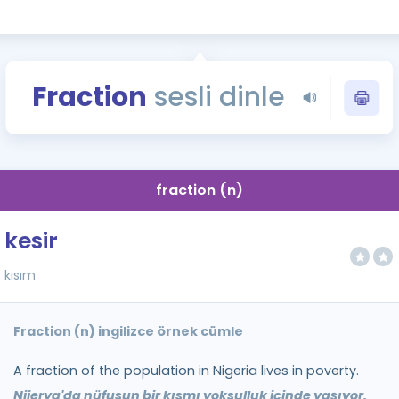
Kampanyalar
Eğitim ve Kitaplar
Blog
Fraction
sesli dinle
YDS - YÖKDİL Tüm S
İngilizce Gram
İngilizce Gramer
fraction (n)
kesir
kısım
Fraction (n) ingilizce örnek cümle
A fraction of the population in Nigeria lives in poverty.
Nijerya'da nüfusun bir kısmı yoksulluk içinde yaşıyor.