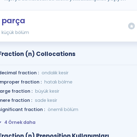
parça
küçük bölüm
Fraction (n) Collocations
decimal fraction :
ondalık kesir
improper fraction :
hatalı bölme
large fraction :
büyük kesir
mere fraction :
sade kesir
significant fraction :
önemli bölüm
4 Örnek daha
Fraction (n) Preposition Kullanımları