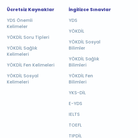
Ücretsiz Kaynaklar
İngilizce Sınavlar
YDS Önemli
YDS
Kelimeler
YÖKDİL
YÖKDİL Soru Tipleri
YÖKDİL Sosyal
YÖKDİL Sağlık
Bilimler
Kelimeleri
YÖKDİL Sağlık
YÖKDİL Fen Kelimeleri
Bilimleri
YÖKDİL Sosyal
YÖKDİL Fen
Kelimeleri
Bilimleri
YKS-DİL
E-YDS
IELTS
TOEFL
TIPDİL