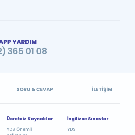
PP YARDIM
2) 365 01 08
SORU & CEVAP
İLETIŞIM
Ücretsiz Kaynaklar
İngilizce Sınavlar
YDS Önemli
YDS