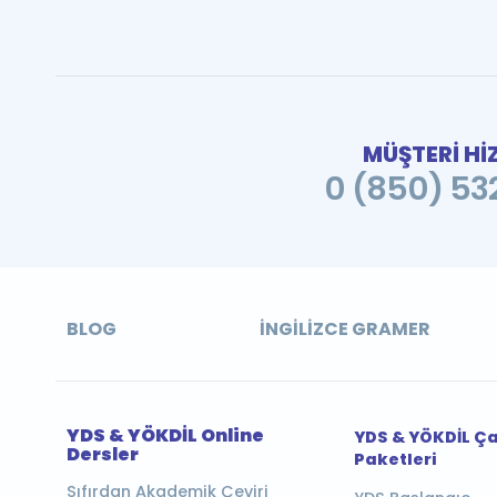
MÜŞTERİ Hİ
0 (850) 532
BLOG
İNGILIZCE GRAMER
YDS & YÖKDİL Online
YDS & YÖKDİL Ç
Dersler
Paketleri
Sıfırdan Akademik Çeviri