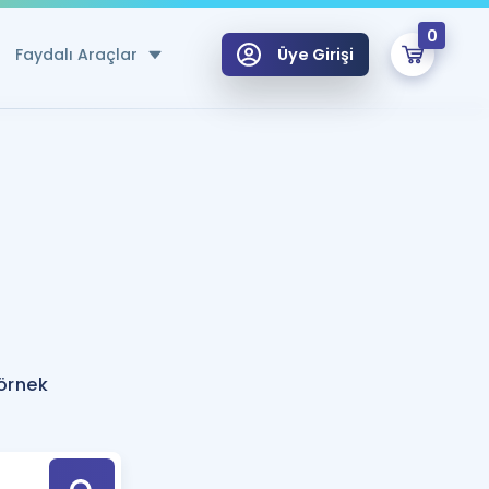
0
Faydalı Araçlar
Üye Girişi
klar
n Ücretsiz Kaynaklar
 için Özel Sözlük
Sepetin Şu An Boş.
ma
uan Hesaplama Aracı
i Hoca ile seni sınava hazırlayacak onlarca eğitim seni bekliyor!
Şifremi Hatırlamıyorum
GİRİŞ YAP
örnek
azırlananlar için Öneriler
kvimi
ÜYE DEĞİLİM
arı Tek Takvimde