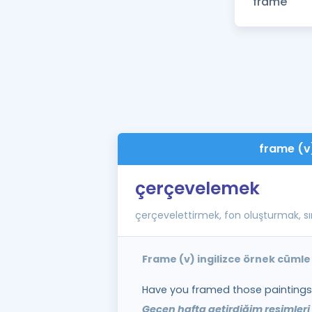
frame (v
çerçevelemek
çerçevelettirmek, fon oluşturmak, s
Frame (v) ingilizce örnek cümle
Have you framed those paintings 
Geçen hafta getirdiğim resimleri