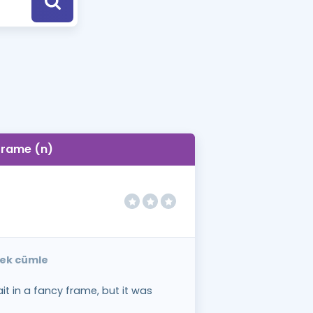
a Özel Fırsatlar
ınavlarla İlgili Haberler
er
 ve Konu Anlatımı
frame (n)
nek cümle
t in a fancy frame, but it was