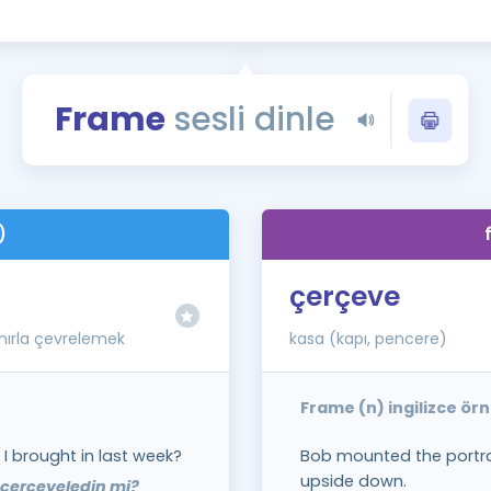
Kampanyalar
Eğitim ve Kitaplar
Blog
Frame
sesli dinle
YDS - YÖKDİL Tüm S
İngilizce Gram
İngilizce Gramer
)
çerçeve
ınırla çevrelemek
kasa (kapı, pencere)
Frame (n) ingilizce ör
I brought in last week?
Bob mounted the portrai
upside down.
 çerçeveledin mi?