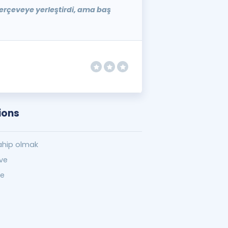
 çerçeveye yerleştirdi, ama baş
ions
ahip olmak
ve
ve