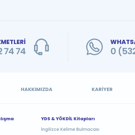
ZMETLERİ
WHATSA
 74 74
0 (53
HAKKIMIZDA
KARIYER
alışma
YDS & YÖKDİL Kitapları
İngilizce Kelime Bulmacası