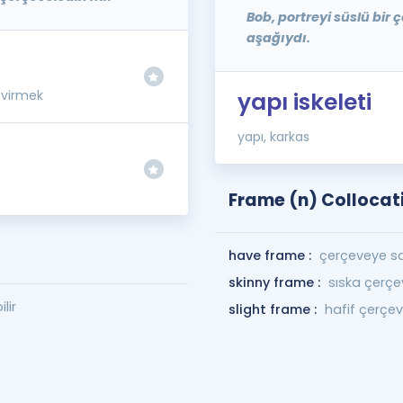
Bob, portreyi süslü bir
aşağıydı.
evirmek
yapı iskeleti
yapı, karkas
Frame (n) Collocat
have frame :
çerçeveye s
skinny frame :
sıska çerçe
lir
slight frame :
hafif çerçe