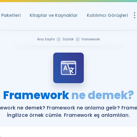
Paketleri
Kitaplar ve Kaynaklar
Katılımcı Görüşleri
Ücretsiz Kayna
Ana Sayfa
Sözlük
framework
YDS ve YÖKDİL içi
Sözlük
İngilizce Sınavları
Puan Hesapla
Framework
ne demek?
YDS ve YÖKDİL P
Remz
Rehberlik Aracı
ework ne demek? Framework ne anlama gelir? Fram
YDS ve YÖKDİL'e H
İngilizce örnek cümle. Framework eş anlamlıları.
ÖSYM Sınav Ta
Tüm ÖSYM Sınavl