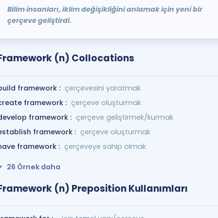
Bilim insanları, iklim değişikliğini anlamak için yeni bir
çerçeve geliştirdi.
Framework (n) Collocations
build framework :
çerçevesini yaratmak
create framework :
çerçeve oluşturmak
develop framework :
çerçeve geliştirmek/kurmak
establish framework :
çerçeve oluşturmak
have framework :
çerçeveye sahip olmak
26 Örnek daha
Framework (n) Preposition Kullanımları