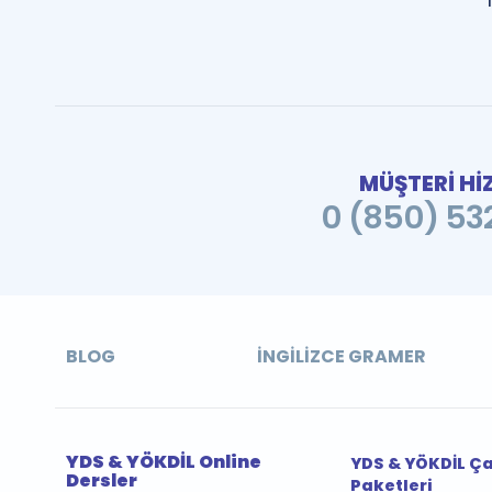
MÜŞTERİ Hİ
0 (850) 532
BLOG
İNGILIZCE GRAMER
YDS & YÖKDİL Online
YDS & YÖKDİL Ç
Dersler
Paketleri