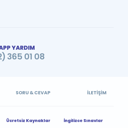
PP YARDIM
2) 365 01 08
SORU & CEVAP
İLETIŞIM
Ücretsiz Kaynaklar
İngilizce Sınavlar