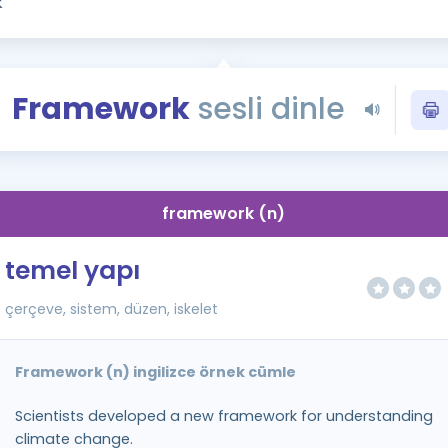
Kampanyalar
Eğitim ve Kitaplar
Blog
Framework
sesli dinle
YDS - YÖKDİL Tüm S
İngilizce Gram
İngilizce Gramer
framework (n)
temel yapı
çerçeve, sistem, düzen, iskelet
Framework (n) ingilizce örnek cümle
Scientists developed a new framework for understanding
climate change.