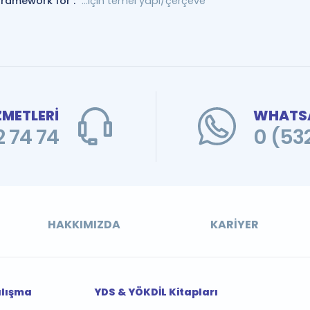
framework for :
...için temel yapı/çerçeve
ZMETLERİ
WHATSA
 74 74
0 (53
HAKKIMIZDA
KARIYER
alışma
YDS & YÖKDİL Kitapları