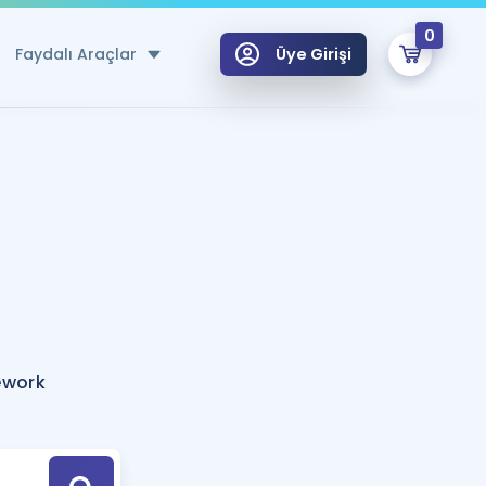
0
Faydalı Araçlar
Üye Girişi
klar
n Ücretsiz Kaynaklar
 için Özel Sözlük
Sepetin Şu An Boş.
ma
uan Hesaplama Aracı
i Hoca ile seni sınava hazırlayacak onlarca eğitim seni bekliyor!
Şifremi Hatırlamıyorum
GİRİŞ YAP
ework
azırlananlar için Öneriler
kvimi
ÜYE DEĞİLİM
arı Tek Takvimde