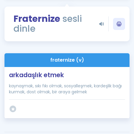
Puan Hesaplama
Fraternize
sesli
Rehberlik Aracı
dinle
ÖSYM Sınav Takvimi
Kampanyalar
Blog
fraternize (v)
İngilizce Gramer
arkadaşlık etmek
kaynaşmak, sıkı fıkı olmak, sosyalleşmek, kardeşlik bağı
kurmak, dost olmak, bir araya gelmek