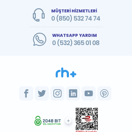
MÜŞTERİ HİZMETLERİ
0 (850) 532 74 74
WHATSAPP YARDIM
0 (532) 365 01 08