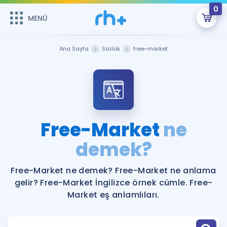
0
MENÜ
MENÜ
Üye Girişi
Ana Sayfa
Sözlük
free-market
Online Dersler
Sepetin Şu An Boş.
Çalışma Paketleri
Remzi Hoca ile seni sınava hazırlayacak onlarca eğitim seni
bekliyor!
Kitaplar ve Kaynaklar
GİRİŞ YAP
Free-Market
ne
Katılımcı Görüşleri
demek?
Şifremi Hatırlamıyorum
ÜYE DEĞİLİM
Faydalı Araçlar
Free-Market ne demek? Free-Market ne anlama
gelir? Free-Market İngilizce örnek cümle. Free-
Ücretsiz Kaynaklar
Blog
İngilizce Gramer
Market eş anlamlıları.
Hakkımızda
Kariyer
Sözlük
Soru & Cevap
İletişim