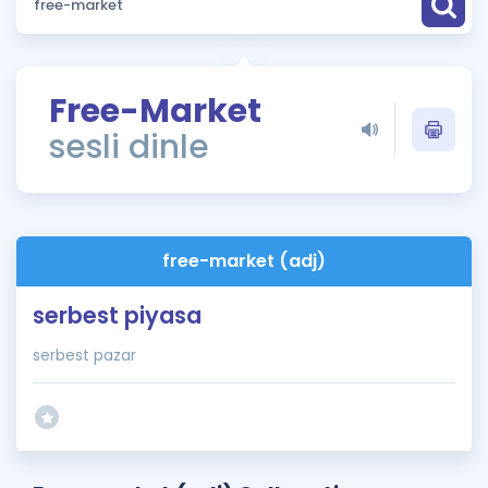
Puan Hesaplama
Rehberlik Aracı
Free-Market
ÖSYM Sınav Takvimi
sesli dinle
Kampanyalar
Blog
free-market (adj)
İngilizce Gramer
serbest piyasa
serbest pazar