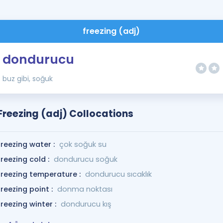
freezing (adj)
dondurucu
buz gibi, soğuk
Freezing (adj) Collocations
freezing water :
çok soğuk su
freezing cold :
dondurucu soğuk
freezing temperature :
dondurucu sıcaklık
freezing point :
donma noktası
freezing winter :
dondurucu kış