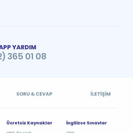
PP YARDIM
2) 365 01 08
SORU & CEVAP
İLETIŞIM
Ücretsiz Kaynaklar
İngilizce Sınavlar