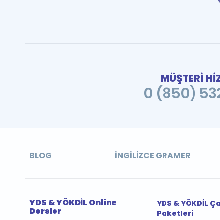
MÜŞTERİ Hİ
0 (850) 532
BLOG
İNGILIZCE GRAMER
YDS & YÖKDİL Online
YDS & YÖKDİL Ç
Dersler
Paketleri