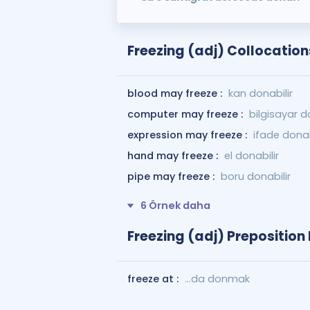
Freezing (adj) Collocation
blood may freeze :
kan donabilir
computer may freeze :
bilgisayar d
expression may freeze :
ifade donab
hand may freeze :
el donabilir
pipe may freeze :
boru donabilir
6 Örnek daha
Freezing (adj) Preposition
freeze at :
...da donmak