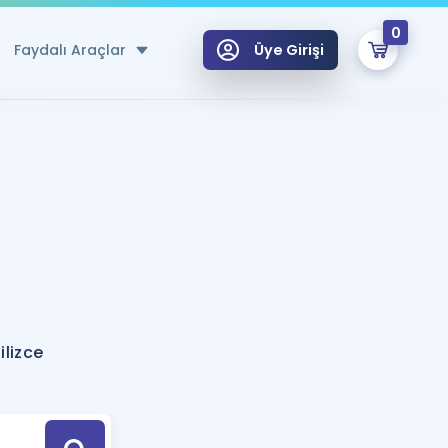
0
Faydalı Araçlar
Üye Girişi
klar
n Ücretsiz Kaynaklar
 için Özel Sözlük
Sepetin Şu An Boş.
ma
uan Hesaplama Aracı
i Hoca ile seni sınava hazırlayacak onlarca eğitim seni bekliyor!
Şifremi Hatırlamıyorum
GİRİŞ YAP
ilizce
azırlananlar için Öneriler
kvimi
ÜYE DEĞİLİM
arı Tek Takvimde