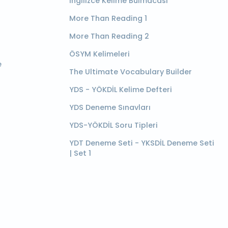
İngilizce Kelime Bulmacası
More Than Reading 1
More Than Reading 2
ÖSYM Kelimeleri
e
The Ultimate Vocabulary Builder
YDS - YÖKDİL Kelime Defteri
YDS Deneme Sınavları
YDS-YÖKDİL Soru Tipleri
YDT Deneme Seti - YKSDİL Deneme Seti
| Set 1