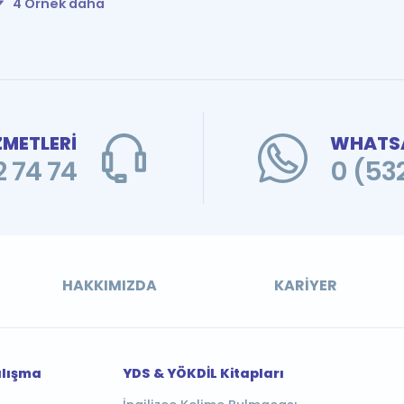
4 Örnek daha
ZMETLERİ
WHATSA
 74 74
0 (53
HAKKIMIZDA
KARIYER
alışma
YDS & YÖKDİL Kitapları