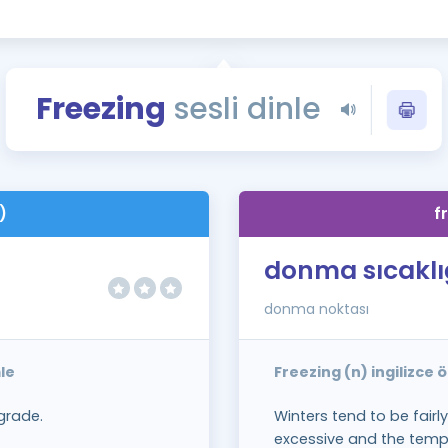
Kampanyalar
Eğitim ve Kitaplar
Blog
Freezing
sesli dinle
YDS - YÖKDİL Tüm S
İngilizce Gram
İngilizce Gramer
)
f
donma sıcaklı
donma noktası
le
Freezing (n) ingilizce
grade.
Winters tend to be fairly 
excessive and the temp