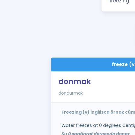
freeze (v
donmak
dondurmak
Freezing (v) ingilizce örnek cüm
Water freezes at 0 degrees Centi
Su 0 santigrat derecede donar.