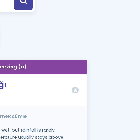
a Özel Fırsatlar
ınavlarla İlgili Haberler
er
 ve Konu Anlatımı
reezing (n)
ğı
 örnek cümle
wet, but rainfall is rarely
erature usually stays above