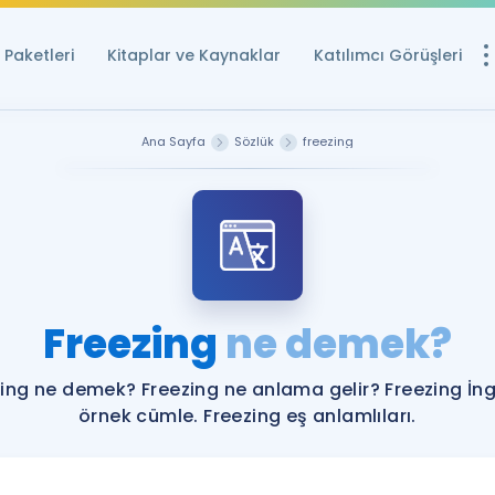
Paketleri
Kitaplar ve Kaynaklar
Katılımcı Görüşleri
Ücretsiz Kayna
Ana Sayfa
Sözlük
freezing
YDS ve YÖKDİL içi
Sözlük
İngilizce Sınavları
Puan Hesapla
Freezing
ne demek?
YDS ve YÖKDİL P
Remz
Rehberlik Aracı
ing ne demek? Freezing ne anlama gelir? Freezing İng
YDS ve YÖKDİL'e H
örnek cümle. Freezing eş anlamlıları.
ÖSYM Sınav Ta
Tüm ÖSYM Sınavl