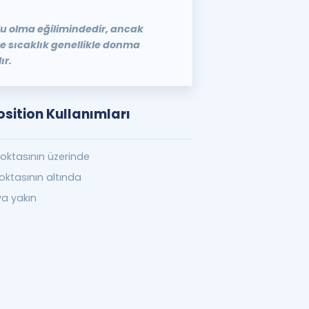
u olma eğilimindedir, ancak
ve sıcaklık genellikle donma
ır.
osition Kullanımları
ktasının üzerinde
ktasının altında
a yakın