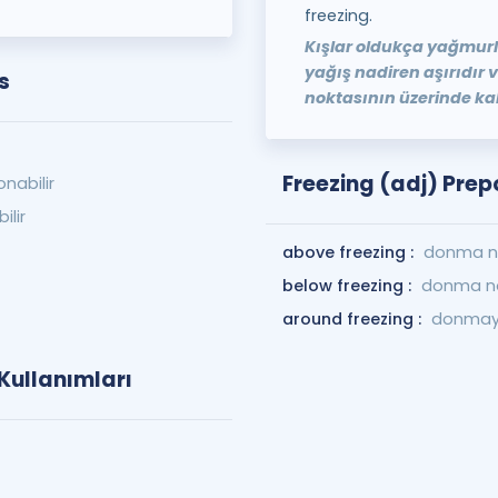
freezing.
Kışlar oldukça yağmurl
yağış nadiren aşırıdır 
s
noktasının üzerinde kal
Freezing (adj) Prep
onabilir
ilir
above freezing :
donma no
below freezing :
donma no
around freezing :
donmay
 Kullanımları