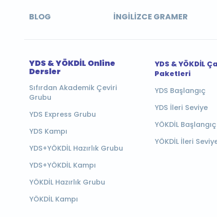
BLOG
İNGILIZCE GRAMER
YDS & YÖKDİL Online
YDS & YÖKDİL Ç
Dersler
Paketleri
Sıfırdan Akademik Çeviri
YDS Başlangıç
Grubu
YDS İleri Seviye
YDS Express Grubu
YÖKDİL Başlangıç
YDS Kampı
YÖKDİL İleri Seviy
YDS+YÖKDİL Hazırlık Grubu
YDS+YÖKDİL Kampı
YÖKDİL Hazırlık Grubu
YÖKDİL Kampı