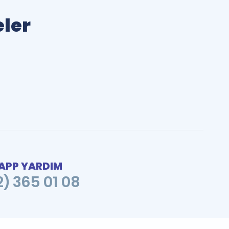
eler
PP YARDIM
2) 365 01 08