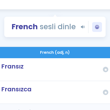
Kampanyalar
Eğitim ve Kitaplar
Blog
French
sesli dinle
YDS - YÖKDİL Tüm S
İngilizce Gram
İngilizce Gramer
French (adj, n)
Fransız
Fransızca