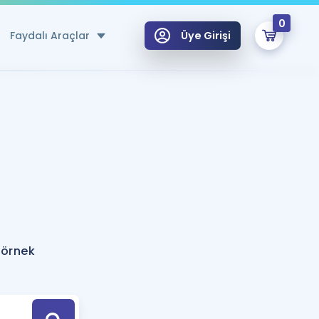
0
Faydalı Araçlar
Üye Girişi
klar
n Ücretsiz Kaynaklar
 için Özel Sözlük
Sepetin Şu An Boş.
ma
uan Hesaplama Aracı
i Hoca ile seni sınava hazırlayacak onlarca eğitim seni bekliyor!
Şifremi Hatırlamıyorum
GİRİŞ YAP
 örnek
azırlananlar için Öneriler
kvimi
ÜYE DEĞİLİM
arı Tek Takvimde