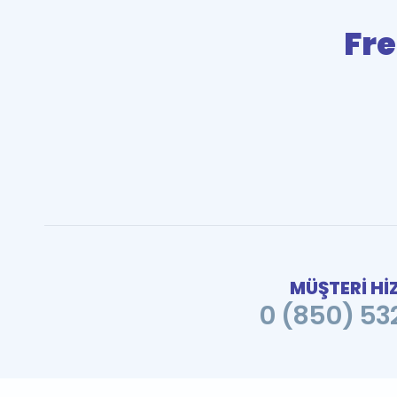
Fr
MÜŞTERİ Hİ
0 (850) 532