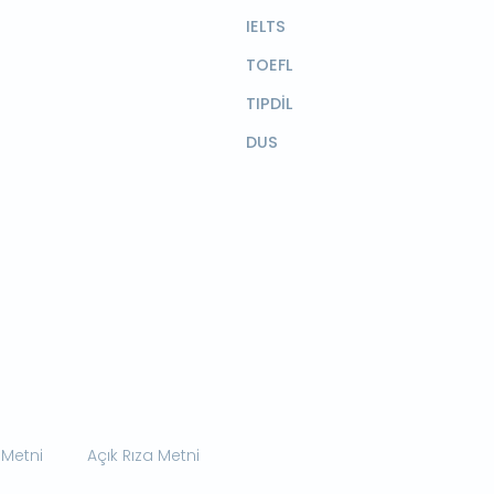
IELTS
TOEFL
TIPDİL
DUS
 Metni
Açık Rıza Metni