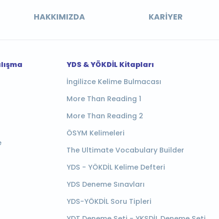
HAKKIMIZDA
KARIYER
alışma
YDS & YÖKDİL Kitapları
İngilizce Kelime Bulmacası
More Than Reading 1
More Than Reading 2
ÖSYM Kelimeleri
e
The Ultimate Vocabulary Builder
YDS - YÖKDİL Kelime Defteri
YDS Deneme Sınavları
YDS-YÖKDİL Soru Tipleri
YDT Deneme Seti - YKSDİL Deneme Seti