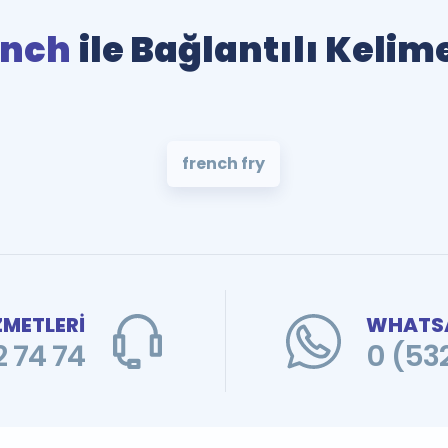
ench
ile Bağlantılı Kelim
french fry
ZMETLERİ
WHATSA
 74 74
0 (53