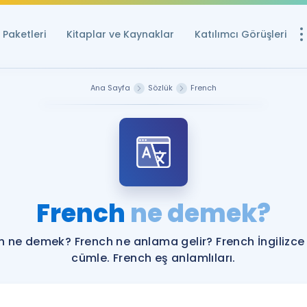
Paketleri
Kitaplar ve Kaynaklar
Katılımcı Görüşleri
Ücretsiz Kayna
Ana Sayfa
Sözlük
French
YDS ve YÖKDİL içi
Sözlük
İngilizce Sınavları
Puan Hesapla
French
ne demek?
YDS ve YÖKDİL P
Remz
Rehberlik Aracı
h ne demek? French ne anlama gelir? French İngilizce
YDS ve YÖKDİL'e H
cümle. French eş anlamlıları.
ÖSYM Sınav Ta
Tüm ÖSYM Sınavl