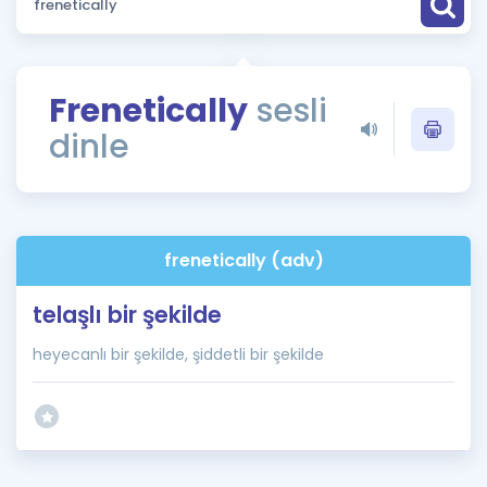
Puan Hesaplama
Rehberlik Aracı
Frenetically
sesli
ÖSYM Sınav Takvimi
dinle
Kampanyalar
Blog
frenetically (adv)
İngilizce Gramer
telaşlı bir şekilde
heyecanlı bir şekilde, şiddetli bir şekilde