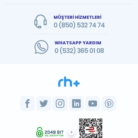
MÜŞTERİ HİZMETLERİ
0 (850) 532 74 74
WHATSAPP YARDIM
0 (532) 365 01 08