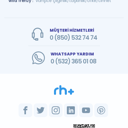
wild frenzy :
vahşice çılgınlık/taşkınlık/öfke/cinnet
MÜŞTERİ HİZMETLERİ
0 (850) 532 74 74
WHATSAPP YARDIM
0 (532) 365 01 08