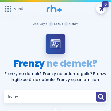
0
MENÜ
MENÜ
Üye Girişi
Ana Sayfa
Sözlük
frenzy
Online Dersler
Sepetin Şu An Boş.
Çalışma Paketleri
Remzi Hoca ile seni sınava hazırlayacak onlarca eğitim seni
bekliyor!
Kitaplar ve Kaynaklar
GİRİŞ YAP
Frenzy
ne demek?
Katılımcı Görüşleri
Şifremi Hatırlamıyorum
Frenzy ne demek? Frenzy ne anlama gelir? Frenzy
İngilizce örnek cümle. Frenzy eş anlamlıları.
ÜYE DEĞİLİM
Faydalı Araçlar
Ücretsiz Kaynaklar
Blog
İngilizce Gramer
Hakkımızda
Kariyer
Sözlük
Soru & Cevap
İletişim