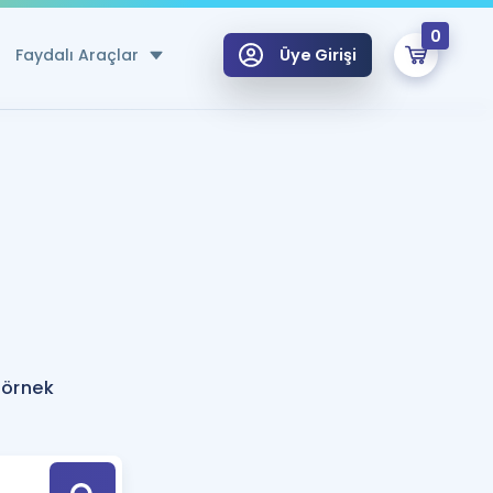
0
Faydalı Araçlar
Üye Girişi
klar
n Ücretsiz Kaynaklar
 için Özel Sözlük
Sepetin Şu An Boş.
ma
uan Hesaplama Aracı
i Hoca ile seni sınava hazırlayacak onlarca eğitim seni bekliyor!
Şifremi Hatırlamıyorum
GİRİŞ YAP
 örnek
azırlananlar için Öneriler
kvimi
ÜYE DEĞİLİM
arı Tek Takvimde