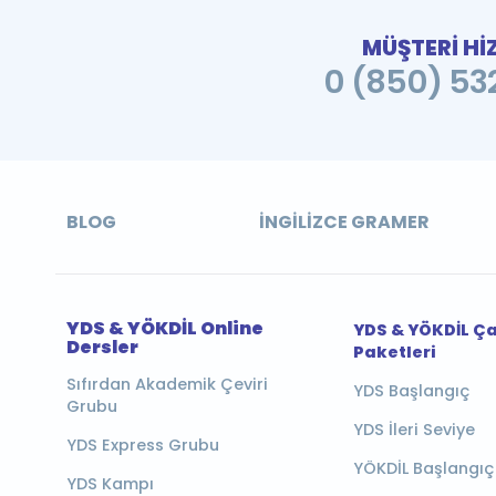
MÜŞTERİ Hİ
0 (850) 532
BLOG
İNGILIZCE GRAMER
YDS & YÖKDİL Online
YDS & YÖKDİL Ç
Dersler
Paketleri
Sıfırdan Akademik Çeviri
YDS Başlangıç
Grubu
YDS İleri Seviye
YDS Express Grubu
YÖKDİL Başlangıç
YDS Kampı