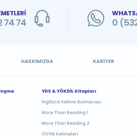
ZMETLERİ
WHATSA
 74 74
0 (53
HAKKIMIZDA
KARIYER
alışma
YDS & YÖKDİL Kitapları
İngilizce Kelime Bulmacası
More Than Reading 1
More Than Reading 2
ÖSYM Kelimeleri