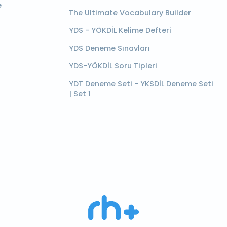
e
The Ultimate Vocabulary Builder
YDS - YÖKDİL Kelime Defteri
YDS Deneme Sınavları
YDS-YÖKDİL Soru Tipleri
YDT Deneme Seti - YKSDİL Deneme Seti
| Set 1