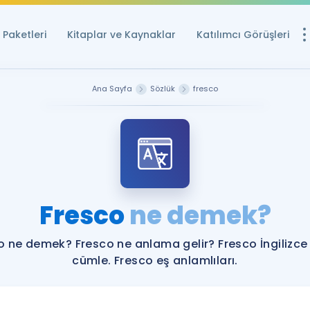
Paketleri
Kitaplar ve Kaynaklar
Katılımcı Görüşleri
Ücretsiz Kayna
Ana Sayfa
Sözlük
fresco
YDS ve YÖKDİL içi
Sözlük
İngilizce Sınavları
Puan Hesapla
Fresco
ne demek?
YDS ve YÖKDİL P
Remz
Rehberlik Aracı
o ne demek? Fresco ne anlama gelir? Fresco İngilizce
YDS ve YÖKDİL'e H
cümle. Fresco eş anlamlıları.
ÖSYM Sınav Ta
Tüm ÖSYM Sınavl