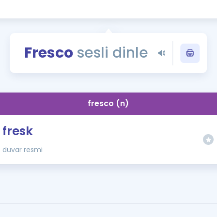
Kampanyalar
Eğitim ve Kitaplar
Blog
Fresco
sesli dinle
YDS - YÖKDİL Tüm S
İngilizce Gram
İngilizce Gramer
fresco (n)
fresk
duvar resmi