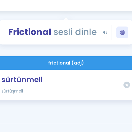
Kampanyalar
Eğitim ve Kitaplar
Blog
Frictional
sesli dinle
YDS - YÖKDİL Tüm S
İngilizce Gram
İngilizce Gramer
frictional (adj)
sürtünmeli
sürtüşmeli