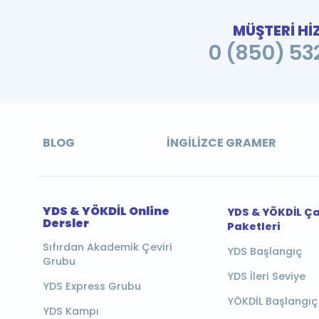
MÜŞTERİ Hİ
0 (850) 532
BLOG
İNGILIZCE GRAMER
YDS & YÖKDİL Online
YDS & YÖKDİL Ç
Dersler
Paketleri
Sıfırdan Akademik Çeviri
YDS Başlangıç
Grubu
YDS İleri Seviye
YDS Express Grubu
YÖKDİL Başlangıç
YDS Kampı