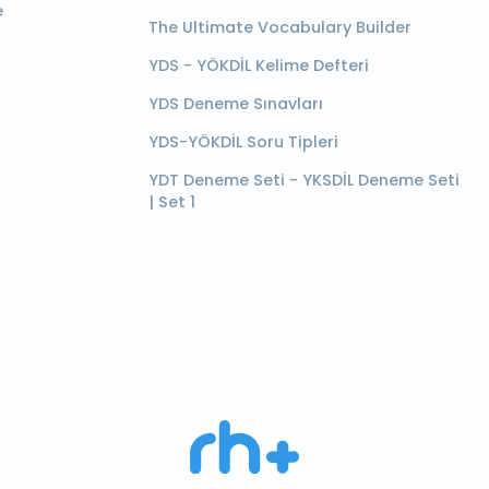
e
The Ultimate Vocabulary Builder
YDS - YÖKDİL Kelime Defteri
YDS Deneme Sınavları
YDS-YÖKDİL Soru Tipleri
YDT Deneme Seti - YKSDİL Deneme Seti
| Set 1