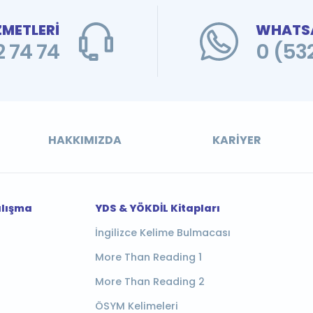
ZMETLERİ
WHATSA
 74 74
0 (53
HAKKIMIZDA
KARIYER
alışma
YDS & YÖKDİL Kitapları
İngilizce Kelime Bulmacası
More Than Reading 1
More Than Reading 2
ÖSYM Kelimeleri