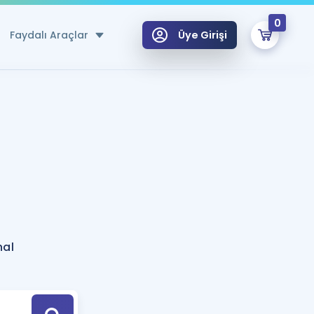
0
Faydalı Araçlar
Üye Girişi
klar
n Ücretsiz Kaynaklar
 için Özel Sözlük
Sepetin Şu An Boş.
ma
uan Hesaplama Aracı
i Hoca ile seni sınava hazırlayacak onlarca eğitim seni bekliyor!
Şifremi Hatırlamıyorum
GİRİŞ YAP
nal
azırlananlar için Öneriler
kvimi
ÜYE DEĞİLİM
arı Tek Takvimde