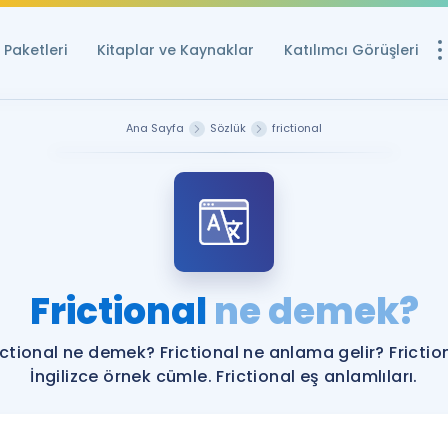
Paketleri
Kitaplar ve Kaynaklar
Katılımcı Görüşleri
Ücretsiz Kayna
Ana Sayfa
Sözlük
frictional
YDS ve YÖKDİL içi
Sözlük
İngilizce Sınavları
Puan Hesapla
Frictional
ne demek?
YDS ve YÖKDİL P
Remz
Rehberlik Aracı
ictional ne demek? Frictional ne anlama gelir? Frictio
YDS ve YÖKDİL'e H
İngilizce örnek cümle. Frictional eş anlamlıları.
ÖSYM Sınav Ta
Tüm ÖSYM Sınavl