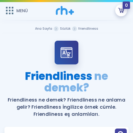
0
MENÜ
MENÜ
Üye Girişi
Ana Sayfa
Sözlük
friendliness
Online Dersler
Sepetin Şu An Boş.
Çalışma Paketleri
Remzi Hoca ile seni sınava hazırlayacak onlarca eğitim seni
bekliyor!
Kitaplar ve Kaynaklar
GİRİŞ YAP
Friendliness
ne
Katılımcı Görüşleri
demek?
Şifremi Hatırlamıyorum
ÜYE DEĞİLİM
Faydalı Araçlar
Friendliness ne demek? Friendliness ne anlama
gelir? Friendliness İngilizce örnek cümle.
Ücretsiz Kaynaklar
Blog
İngilizce Gramer
Friendliness eş anlamlıları.
Hakkımızda
Kariyer
Sözlük
Soru & Cevap
İletişim