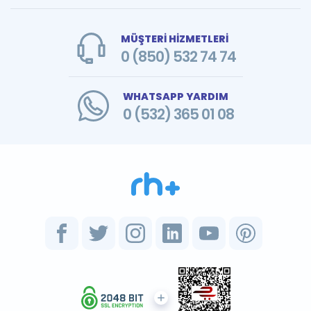
MÜŞTERİ HİZMETLERİ
0 (850) 532 74 74
WHATSAPP YARDIM
0 (532) 365 01 08