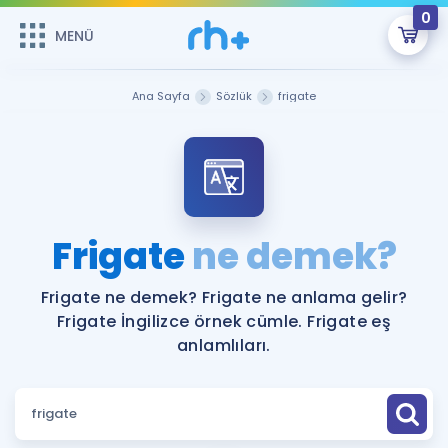
0
MENÜ
MENÜ
Üye Girişi
Ana Sayfa
Sözlük
frigate
Online Dersler
Sepetin Şu An Boş.
Çalışma Paketleri
Remzi Hoca ile seni sınava hazırlayacak onlarca eğitim seni
bekliyor!
Kitaplar ve Kaynaklar
GİRİŞ YAP
Frigate
ne demek?
Katılımcı Görüşleri
Şifremi Hatırlamıyorum
Frigate ne demek? Frigate ne anlama gelir?
Frigate İngilizce örnek cümle. Frigate eş
ÜYE DEĞİLİM
Faydalı Araçlar
anlamlıları.
Ücretsiz Kaynaklar
Blog
İngilizce Gramer
Hakkımızda
Kariyer
Sözlük
Soru & Cevap
İletişim