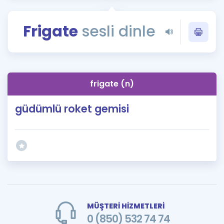
Puan Hesaplama
Frigate
sesli dinle
Rehberlik Aracı
ÖSYM Sınav Takvimi
Kampanyalar
frigate (n)
Blog
güdümlü roket gemisi
İngilizce Gramer
MÜŞTERİ HİZMETLERİ
0 (850) 532 74 74